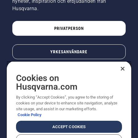
nyheter, inspiration och erbjudanden från
Husqvarna.
PRIVATPERSON
YRKESANVÄNDARE
Cookies on
Husqvarna.com
By clicking “Accept Cookies”, you agree to the storing of
cookies on your device to enhance site navigation, analyze
site usage, and assist in our marketing efforts.
Cookie Policy
© Husqvarna AB (publ). All rights reserved. Priserna
som visas är rekommenderade cirkapriser. Alla angivna
ACCEPT COOKIES
priser är rekommenderade försäljningspriser (inkl.
moms) om inte produkten är tillgänglig för direkt köp.