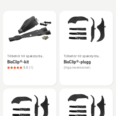
Alla
produkter
Se
Se
Tillbehör till spakstyrda
Tillbehör till spakstyrda
mer
mer
åkgräsklippare
åkgräsklippare
BioClip®-kit
BioClip®-plugg
information
information
5.0
(1)
(Inga recensioner)
om
om
BioClip®-
BioClip®-
kit,
plugg
produktbetyg
5
av
5