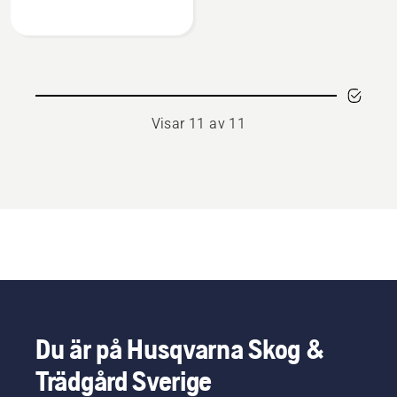
Mulchkit
54"
Visar 11 av 11
Du är på Husqvarna Skog &
Trädgård Sverige