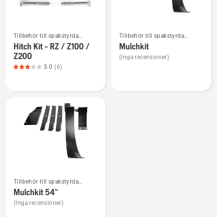
Se
Se
Tillbehör till spakstyrda
Tillbehör till spakstyrda
mer
mer
åkgräsklippare
åkgräsklippare
Hitch Kit - RZ / Z100 /
Mulchkit
information
information
Z200
(Inga recensioner)
om
om
3.0
(6)
Hitch
Mulchkit
Kit
-
RZ
/
Z100
/
Z200,
produktbetyg
Se
3
Tillbehör till spakstyrda
mer
av
åkgräsklippare
Mulchkit 54"
information
5
(Inga recensioner)
om