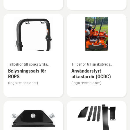
Z242F,
armstöd
produktbetyg
3.2
av
5
Se
Se
Tillbehör till spakstyrda
Tillbehör till spakstyrda
mer
mer
åkgräsklippare
åkgräsklippare
Belysningssats för
Användarstyrt
information
information
ROPS
utkastarrör (OCDC)
om
om
(Inga recensioner)
(Inga recensioner)
Belysningssats
Användarstyrt
för
utkastarrör
ROPS
(OCDC)