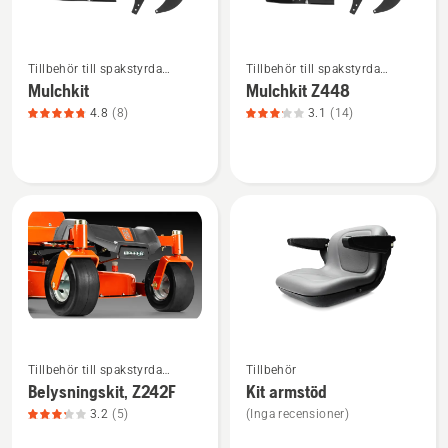
Se
Se
Tillbehör till spakstyrda
Tillbehör till spakstyrda
mer
mer
åkgräsklippare
åkgräsklippare
Mulchkit
Mulchkit Z448
information
information
4.8
(8)
3.1
(14)
om
om
Mulchkit,
Mulchkit
produktbetyg
Z448,
4.8
produktbetyg
av
3.1
5
av
5
Se
Se
Tillbehör till spakstyrda
Tillbehör
mer
mer
åkgräsklippare
Belysningskit, Z242F
Kit armstöd
information
information
3.2
(5)
(Inga recensioner)
om
om
Belysningskit,
Kit