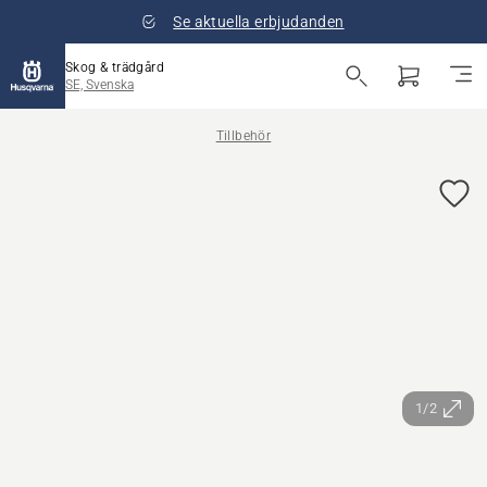
Se aktuella erbjudanden
Skog & trädgård
SE, Svenska
Tillbehör
1/2