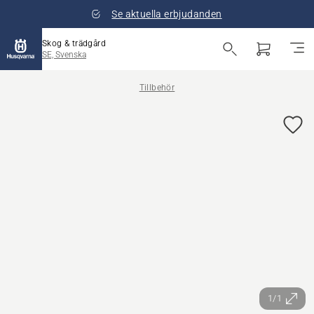
Se aktuella erbjudanden
Skog & trädgård
SE, Svenska
Tillbehör
1/1