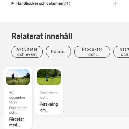
Handböcker och dokument
(
1
)
Relaterat innehåll
Aktiviteter
Produkter
Instr
Köpråd
och event
och
och
innovationer
29
Berättelser
december
och
2022
inspiration
Forskning
Berättelser
om
och
självgående
inspiration
Fördelar
gräsklippning
med