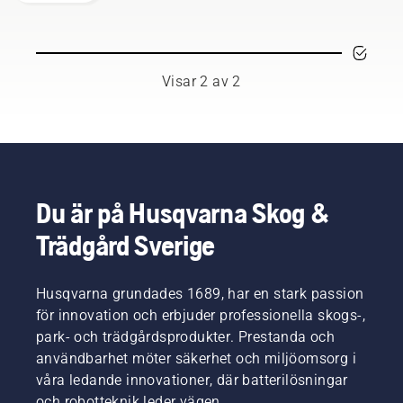
självgående
gräsklippning
för
greenkeepers
Visar 2 av 2
Du är på Husqvarna Skog &
Trädgård Sverige
Husqvarna grundades 1689, har en stark passion
för innovation och erbjuder professionella skogs-,
park- och trädgårdsprodukter. Prestanda och
användbarhet möter säkerhet och miljöomsorg i
våra ledande innovationer, där batterilösningar
och robotteknik leder vägen.