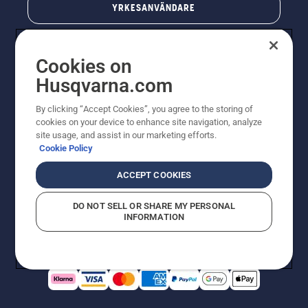
YRKESANVÄNDARE
Cookies on
Husqvarna.com
By clicking “Accept Cookies”, you agree to the storing of
cookies on your device to enhance site navigation, analyze
site usage, and assist in our marketing efforts.
Cookie Policy
© Husqvarna AB (publ). All rights reserved. Priserna
som visas är rekommenderade cirkapriser. Alla angivna
ACCEPT COOKIES
priser är rekommenderade försäljningspriser (inkl.
moms) om inte produkten är tillgänglig för direkt köp.
DO NOT SELL OR SHARE MY PERSONAL
Cookiepolicy
Användningsvillkor
Sekretessmeddelande
INFORMATION
Företagsinformation
Rapportera misstänkta överträdelser