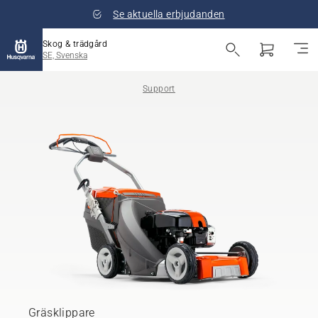
Se aktuella erbjudanden
Skog & trädgård
SE, Svenska
Support
Gräsklippare