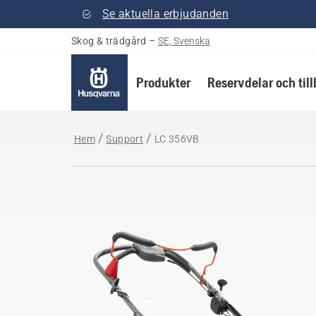
Se aktuella erbjudanden
Skog & trädgård
–
SE, Svenska
Produkter
Reservdelar och til
Hem
Support
LC 356VB