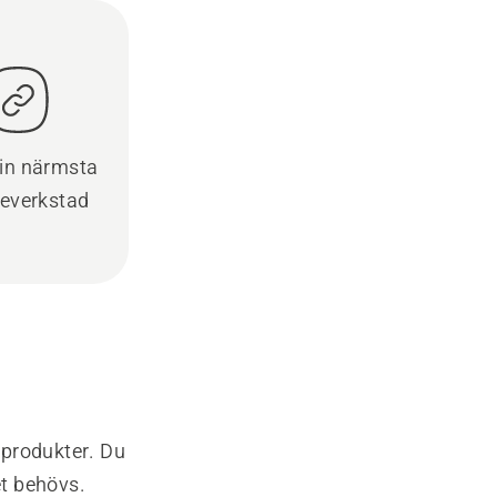
din närmsta
ceverkstad
-produkter. Du
et behövs.