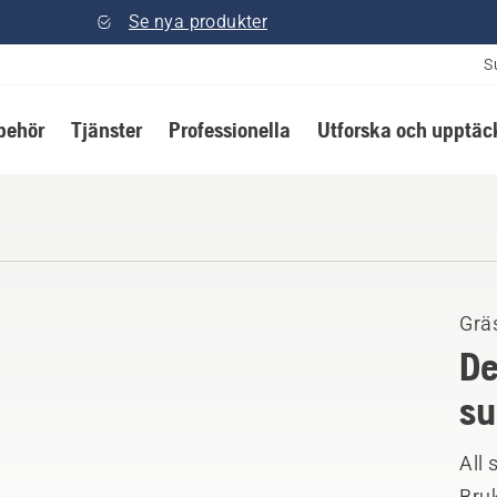
Se nya produkter
S
lbehör
Tjänster
Professionella
Utforska och upptäc
Grä
De
su
All
Bruk