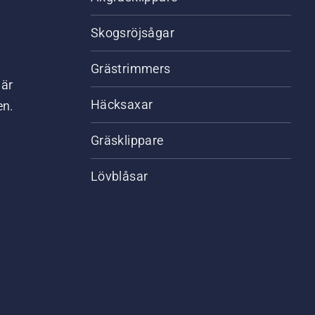
Skogsröjsågar
Grästrimmers
där
Häcksaxar
en.
Gräsklippare
Lövblåsar
,