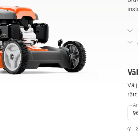
ins
Vä
Välj
rätt
Ar