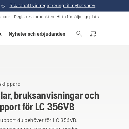
5 % rabatt vid registrering till nyhetsbrev
upport
Registrera produkten
Hitta försäljningsplats
k
Nyheter och erbjudanden
sklippare
lar, bruksanvisningar och
pport för LC 356VB
 support du behöver för LC 356VB.
sanvisningar, reservdelar, guider,