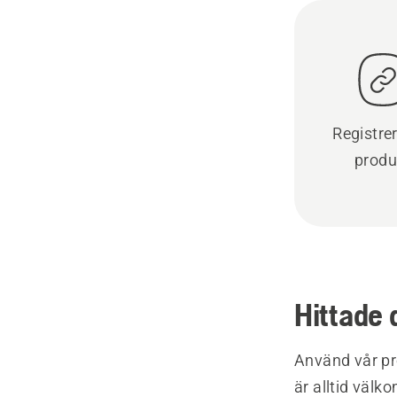
Registre
produ
Hittade 
Använd vår pr
är alltid välk