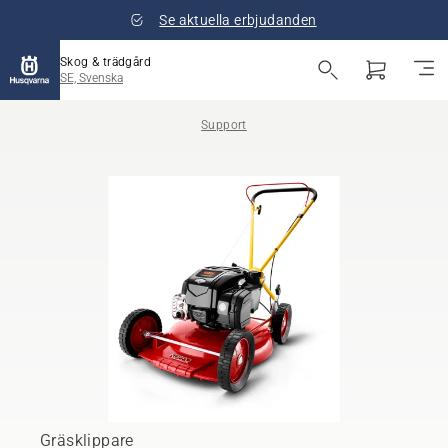
Se aktuella erbjudanden
Skog & trädgård
SE, Svenska
Support
Gräsklippare