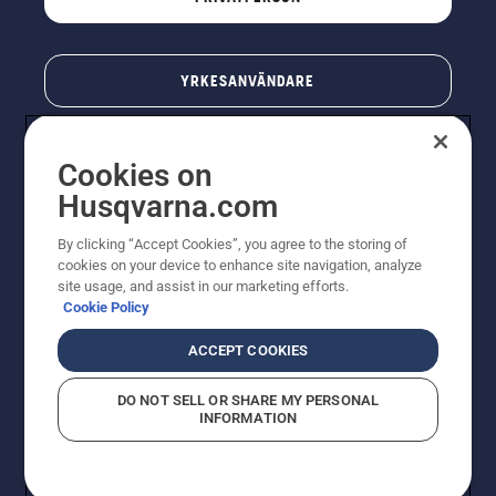
YRKESANVÄNDARE
Cookies on
Husqvarna.com
By clicking “Accept Cookies”, you agree to the storing of
cookies on your device to enhance site navigation, analyze
site usage, and assist in our marketing efforts.
Cookie Policy
© Husqvarna AB (publ). All rights reserved. Priserna
som visas är rekommenderade cirkapriser. Alla angivna
ACCEPT COOKIES
priser är rekommenderade försäljningspriser (inkl.
moms) om inte produkten är tillgänglig för direkt köp.
DO NOT SELL OR SHARE MY PERSONAL
Cookiepolicy
Användningsvillkor
Sekretessmeddelande
INFORMATION
Företagsinformation
Rapportera misstänkta överträdelser