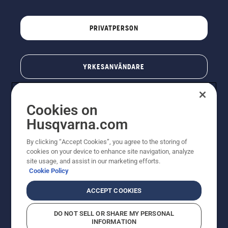
PRIVATPERSON
YRKESANVÄNDARE
Cookies on
Husqvarna.com
By clicking “Accept Cookies”, you agree to the storing of
cookies on your device to enhance site navigation, analyze
site usage, and assist in our marketing efforts.
Cookie Policy
© Husqvarna AB (publ). All rights reserved. Priserna
som visas är rekommenderade cirkapriser. Alla angivna
ACCEPT COOKIES
priser är rekommenderade försäljningspriser (inkl.
moms) om inte produkten är tillgänglig för direkt köp.
DO NOT SELL OR SHARE MY PERSONAL
Cookiepolicy
Användningsvillkor
Sekretessmeddelande
INFORMATION
Företagsinformation
Rapportera misstänkta överträdelser