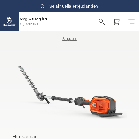
Se aktuella erbjudanden
Skog & trädgård
SE, Svenska
Support
Häcksaxar