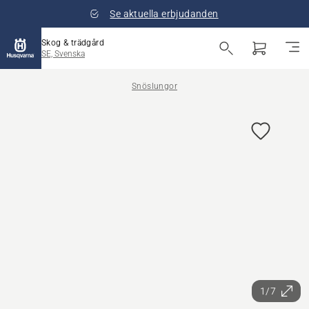
Se aktuella erbjudanden
Skog & trädgård
SE, Svenska
Snöslungor
1/7