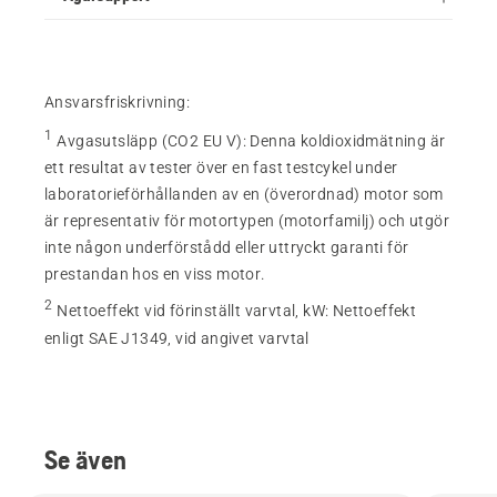
Ansvarsfriskrivning:
1
Avgasutsläpp (CO2 EU V)
:
Denna koldioxidmätning är
ett resultat av tester över en fast testcykel under
laboratorieförhållanden av en (överordnad) motor som
är representativ för motortypen (motorfamilj) och utgör
inte någon underförstådd eller uttryckt garanti för
prestandan hos en viss motor.
2
Nettoeffekt vid förinställt varvtal, kW
:
Nettoeffekt
enligt SAE J1349, vid angivet varvtal
Se även