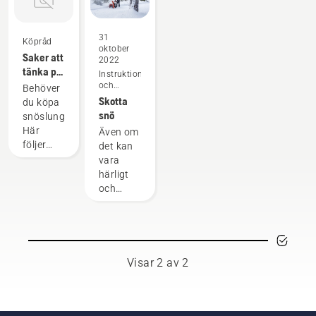
31
Köpråd
oktober
Saker att
2022
tänka på
Instruktioner
vid inköp
och
Behöver
guider
av en
Skotta
du köpa
snöslunga
snö
snöslunga?
Här
Även om
följer
det kan
några
vara
saker att
härligt
tänka på
och
före
vackert
inköpet.
med
nyfallen
snö är
det ofta
Visar 2 av 2
ett
elände
att
skotta