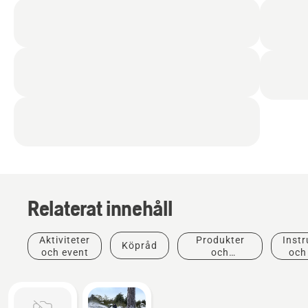
Relaterat innehåll
Aktiviteter
Produkter
Instr
Köpråd
och event
och
och
innovationer