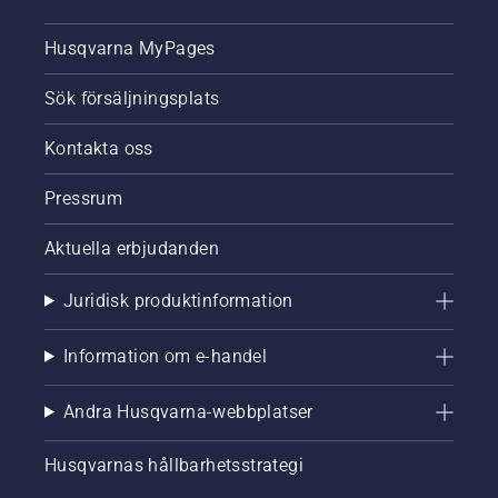
lösningar
för att
Husqvarna MyPages
skotta
snö, och
Sök försäljningsplats
en har
du
kanske
Kontakta oss
redan
hängande
Pressrum
på
väggen i
Aktuella erbjudanden
trädgårdsskjulet?
Ja, vi
Juridisk produktinformation
pratar
om
Lövblåsen.
Information om e-handel
Andra Husqvarna-webbplatser
Husqvarnas hållbarhetsstrategi