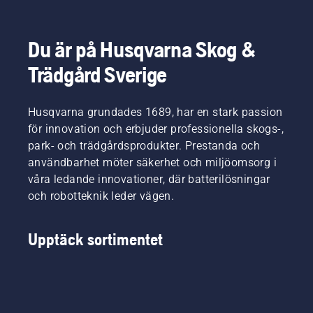
undan
den snö
som
Du är på Husqvarna Skog &
ligger i
Trädgård Sverige
vägen
på
uppfarter
Husqvarna grundades 1689, har en stark passion
och
gångvägar
för innovation och erbjuder professionella skogs-,
i
park- och trädgårdsprodukter. Prestanda och
trädgården.
användbarhet möter säkerhet och miljöomsorg i
Snöskyffel
våra ledande innovationer, där batterilösningar
i all ära,
och robotteknik leder vägen.
det
funkar
men är
Upptäck sortimentet
tungt
och
tidsödande.
Men det
finns
andra