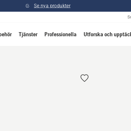
Se nya produkter
S
lbehör
Tjänster
Professionella
Utforska och upptäc