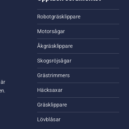
Robotgräsklippare
Motorsågar
Åkgräsklippare
Skogsröjsågar
Grästrimmers
där
Häcksaxar
en.
Gräsklippare
Lövblåsar