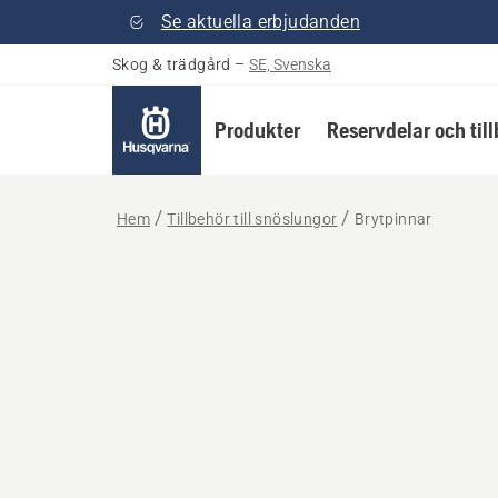
Se aktuella erbjudanden
Skog & trädgård
–
SE, Svenska
Produkter
Reservdelar och til
Hem
Tillbehör till snöslungor
Brytpinnar