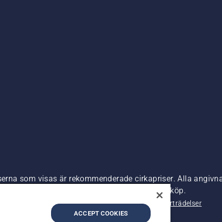
,
iserna som visas är rekommenderade cirkapriser. Alla angivna
s) om inte produkten är tillgänglig för direkt köp.
nde
Företagsinformation
Rapportera misstänkta överträdelser
ACCEPT COOKIES