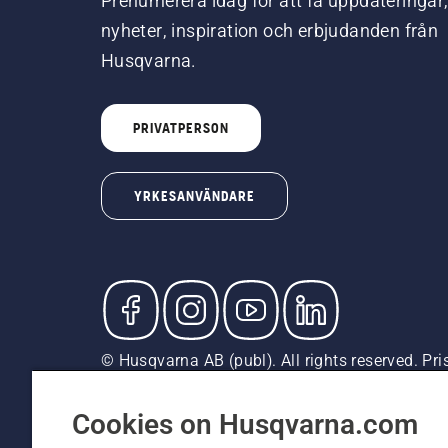
Prenumerera idag för att få uppdateringar
nyheter, inspiration och erbjudanden från
Husqvarna.
PRIVATPERSON
YRKESANVÄNDARE
© Husqvarna AB (publ). All rights reserved. Pr
är rekommenderade försäljningspriser (inkl. mom
Cookiepolicy
Användningsvillkor
Sekretessmeddela
Cookies on Husqvarna.com