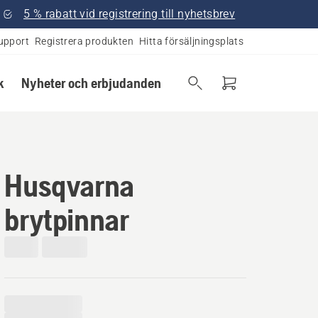
5 % rabatt vid registrering till nyhetsbrev
upport
Registrera produkten
Hitta försäljningsplats
k
Nyheter och erbjudanden
Husqvarna
brytpinnar