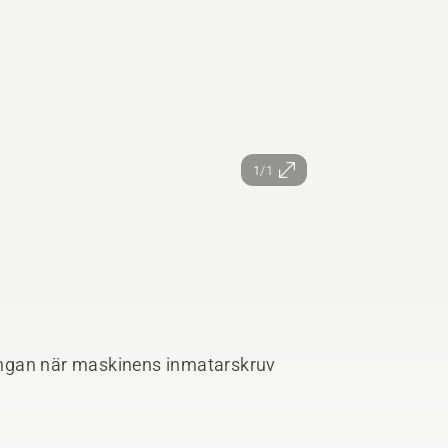
1/1
ngan när maskinens inmatarskruv