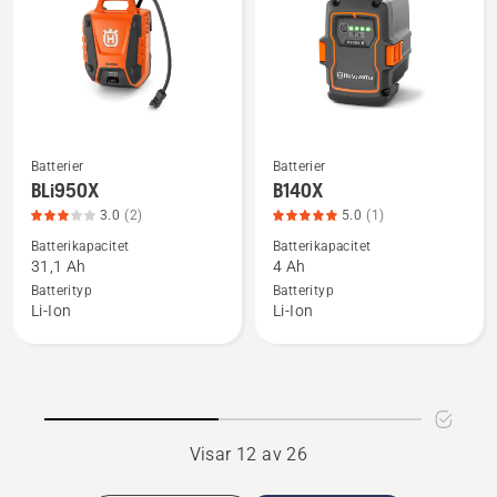
produktbetyg
4.9
av
5
Batterier
Batterier
Se
Se
BLi950X
B140X
mer
mer
3.0
(2)
5.0
(1)
information
information
Batterikapacitet
Batterikapacitet
om
om
31,1 Ah
4 Ah
BLi950X,
B140X,
Batterityp
Batterityp
produktbetyg
produktbetyg
Li-Ion
Li-Ion
3
5
av
av
5
5
Visar 12 av 26