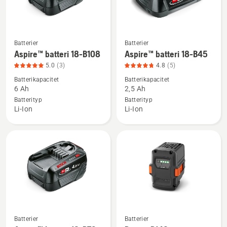
Batterier
Batterier
Se
Se
Aspire™ batteri 18-B108
Aspire™ batteri 18-B45
mer
mer
5.0
(3)
4.8
(5)
information
information
Batterikapacitet
Batterikapacitet
om
om
6 Ah
2,5 Ah
Aspire™
Aspire™
Batterityp
Batterityp
batteri
batteri
Li-Ion
Li-Ion
18-
18-
B108,
B45,
produktbetyg
produktbetyg
5
4.8
av
av
5
5
Batterier
Batterier
Se
Se