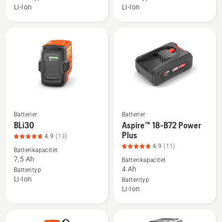
B70,
produktbetyg
Li-Ion
Li-Ion
produktbetyg
3.4
4.4
av
av
5
5
Batterier
Batterier
Se
Se
BLi30
Aspire™ 18-B72 Power
mer
mer
Plus
4.9
(13)
information
information
4.9
(11)
Batterikapacitet
om
om
7,5 Ah
Batterikapacitet
BLi30,
Aspire™
4 Ah
Batterityp
Li-Ion
produktbetyg
18-
Batterityp
Li-Ion
4.9
B72
av
Power
5
Plus,