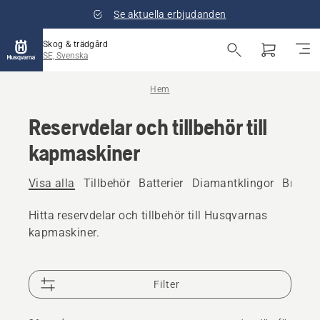
Se aktuella erbjudanden
Skog & trädgård
SE, Svenska
Hem
Reservdelar och tillbehör till
kapmaskiner
Visa alla
Tillbehör
Batterier
Diamantklingor
Bränsle
Hitta reservdelar och tillbehör till Husqvarnas
kapmaskiner.
Filter