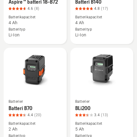
Aspire™ batteri 18-B72
Batteri B140
mer
mer
4.6
(8)
4.8
(17)
information
information
Batterikapacitet
Batterikapacitet
om
om
4 Ah
4 Ah
Aspire™
Batteri
Batterityp
Batterityp
batteri
B140,
Li-Ion
Li-Ion
18-
produktbetyg
B72,
4.8
produktbetyg
av
4.6
5
av
5
Batterier
Batterier
Se
Se
Batteri B70
BLi200
mer
mer
4.4
(20)
3.4
(13)
information
information
Batterikapacitet
Batterikapacitet
om
om
2 Ah
5 Ah
Batteri
BLi200,
Batterityp
Batterityp