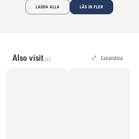
LADDA ALLA
LÄS IN FLER
Also visit
Expandera
(
2
)