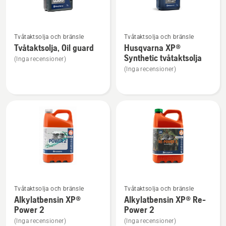
Se
Se
Tvåtaktsolja och bränsle
Tvåtaktsolja och bränsle
mer
mer
Tvåtaktsolja, Oil guard
Husqvarna XP®
information
information
Synthetic tvåtaktsolja
(Inga recensioner)
om
om
(Inga recensioner)
Tvåtaktsolja,
Husqvarna
Oil
XP®
guard
Synthetic
tvåtaktsolja
Se
Se
Tvåtaktsolja och bränsle
Tvåtaktsolja och bränsle
mer
mer
Alkylatbensin XP®
Alkylatbensin XP® Re-
information
information
Power 2
Power 2
om
om
(Inga recensioner)
(Inga recensioner)