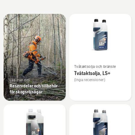
Alla
produkter
Se
Tvåtaktsolja och bränsle
mer
Tvåtaktsolja, LS+
information
(Inga recensioner)
Läs mer om
om
Reservdelar och tillbehör
Tvåtaktsolja,
för skogsröjsågar
LS+