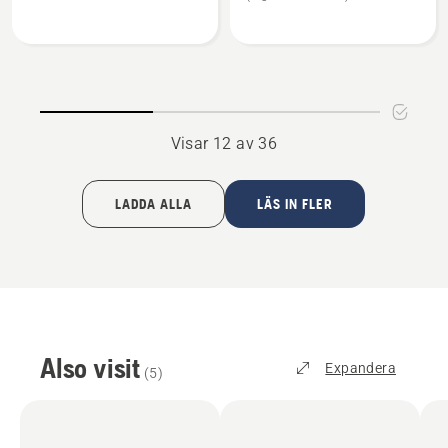
Alkylatbensin
Alkylatbensin
Power
Re-
4
Power
4
Visar 12 av 36
LADDA ALLA
LÄS IN FLER
Also visit
Expandera
(
5
)