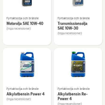
Se
Se
Fyrtaktsolja och bränsle
Fyrtaktsolja och bränsle
mer
mer
Motorolja SAE 10W-40
Transmissionsolja
information
information
SAE 10W-30
(Inga recensioner)
om
om
(Inga recensioner)
Motorolja
Transmissionsolja
SAE 10W-
SAE 10W-
40
30
Se
Se
Fyrtaktsolja och bränsle
Fyrtaktsolja och bränsle
mer
mer
Alkylatbensin Power 4
Alkylatbensin Re-
information
information
Power 4
(Inga recensioner)
om
om
(Inga recensioner)