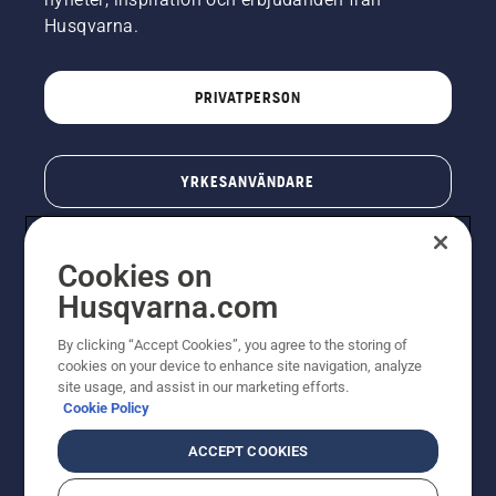
Husqvarna.
PRIVATPERSON
YRKESANVÄNDARE
Cookies on
Husqvarna.com
By clicking “Accept Cookies”, you agree to the storing of
cookies on your device to enhance site navigation, analyze
site usage, and assist in our marketing efforts.
Cookie Policy
© Husqvarna AB (publ). All rights reserved. Priserna
som visas är rekommenderade cirkapriser. Alla angivna
ACCEPT COOKIES
priser är rekommenderade försäljningspriser (inkl.
moms) om inte produkten är tillgänglig för direkt köp.