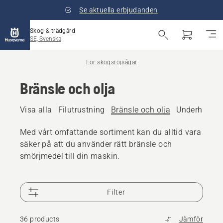
Se aktuella erbjudanden
Skog & trädgård
SE, Svenska
För skogsröjsågar
Bränsle och olja
Visa alla
Filutrustning
Bränsle och olja
Underhåll oc
Med vårt omfattande sortiment kan du alltid vara
säker på att du använder rätt bränsle och
smörjmedel till din maskin.
Filter
36 products
Jämför