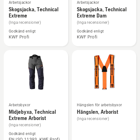
Se
Se
Arbetsjackor
Arbetsjackor
mer
mer
Skogsjacka, Technical
Skogsjacka, Technical
Extreme
Extreme Dam
information
information
om
om
(Inga recensioner)
(Inga recensioner)
Skogsjacka,
Skogsjacka,
Godkänd enligt
Godkänd enligt
KWF Profi
KWF Profi
Technical
Technical
Extreme
Extreme
Dam
Se
Se
Arbetsbyxor
Hängslen för arbetsbyxor
mer
mer
Midjebyxa, Technical
Hängslen, Arborist
Extreme Arborist
information
information
(Inga recensioner)
om
om
(Inga recensioner)
Midjebyxa,
Hängslen,
Godkänd enligt
EN ISO 11393, KWF Profi