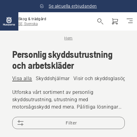
Se aktuella erbjudanden
Skog & trädgård
SE, Svenska
Hem
Personlig skyddsutrustning
och arbetskläder
Visa alla
Skyddshjälmar
Visir och skyddsglasögon
Utforska vårt sortiment av personlig
skyddsutrustning, utrustning med
motorsågsskydd med mera. Pålitliga lösningar
av hög kvalitet som ser till att du är redo för alla
utmaningar.
Filter