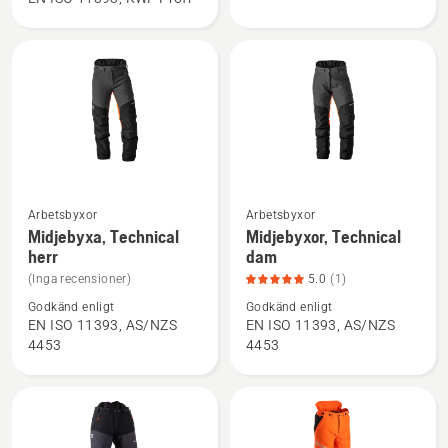
Technical
Arborist
Extreme
Arborist
Arbetsbyxor
Arbetsbyxor
Se
Se
Midjebyxa, Technical
Midjebyxor, Technical
mer
mer
herr
dam
information
information
(Inga recensioner)
5.0
(1)
om
om
Godkänd enligt
Godkänd enligt
Midjebyxa,
Midjebyxor,
EN ISO 11393, AS/NZS
EN ISO 11393, AS/NZS
Technical
Technical
4453
4453
herr
dam,
produktbetyg
5
av