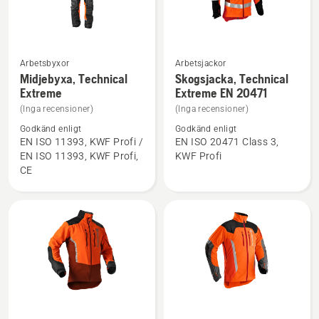
Arbetsbyxor
Arbetsjackor
Se
Se
Midjebyxa, Technical
Skogsjacka, Technical
mer
mer
Extreme
Extreme EN 20471
information
information
(Inga recensioner)
(Inga recensioner)
om
om
Godkänd enligt
Godkänd enligt
Midjebyxa,
Skogsjacka,
EN ISO 11393, KWF Profi /
EN ISO 20471 Class 3,
EN ISO 11393, KWF Profi,
KWF Profi
Technical
Technical
CE
Extreme
Extreme
EN 20471