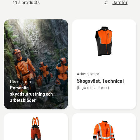
117 products
Jämför
Alla
produkter
Se
Arbetsjackor
mer
Skogsväst, Technical
Läs mer om
information
Personlig
(Inga recensioner)
om
skyddsutrustning och
Skogsväst,
arbetskläder
Technical