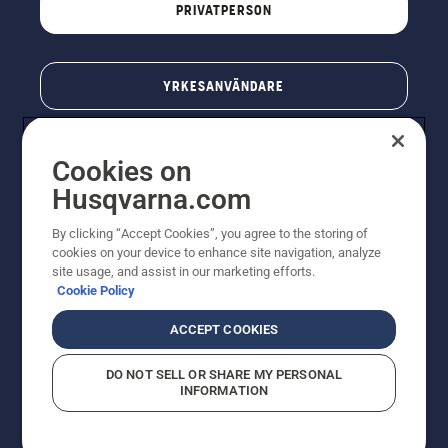
PRIVATPERSON
YRKESANVÄNDARE
Cookies on
Husqvarna.com
By clicking “Accept Cookies”, you agree to the storing of
cookies on your device to enhance site navigation, analyze
site usage, and assist in our marketing efforts.
Cookie Policy
© Husqvarna AB (publ). All rights reserved. Priserna
som visas är rekommenderade cirkapriser. Alla angivna
ACCEPT COOKIES
priser är rekommenderade försäljningspriser (inkl.
moms) om inte produkten är tillgänglig för direkt köp.
DO NOT SELL OR SHARE MY PERSONAL
Cookiepolicy
Användningsvillkor
Sekretessmeddelande
INFORMATION
Företagsinformation
Rapportera misstänkta överträdelser