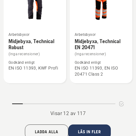
5
Arbetsbyxor
Arbetsbyxor
Se
Se
Midjebyxa, Technical
Midjebyxa, Technical
mer
mer
Robust
EN 20471
information
information
(Inga recensioner)
(Inga recensioner)
om
om
Godkänd enligt
Godkänd enligt
Midjebyxa,
Midjebyxa,
EN ISO 11393, KWF Profi
EN ISO 11393, EN ISO
Technical
Technical
20471 Class 2
Robust
EN 20471
Visar 12 av 117
LADDA ALLA
LÄS IN FLER