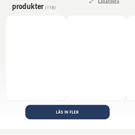
Expandera
produkter
(
118
)
LÄS IN FLER