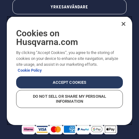
YRKESANVÄNDARE
Cookies on
Husqvarna.com
By clicking “Accept Cookies”, you agree to the storing of
cookies on your device to enhance site navigation, analyze
site usage, and assist in our marketing efforts.
Cookie Policy
© Husqvarna AB (publ). All rights reserved. Priserna
som visas är rekommenderade cirkapriser. Alla angivna
ACCEPT COOKIES
priser är rekommenderade försäljningspriser (inkl.
moms) om inte produkten är tillgänglig för direkt köp.
DO NOT SELL OR SHARE MY PERSONAL
Cookiepolicy
Användningsvillkor
Sekretessmeddelande
INFORMATION
Företagsinformation
Rapportera misstänkta överträdelser