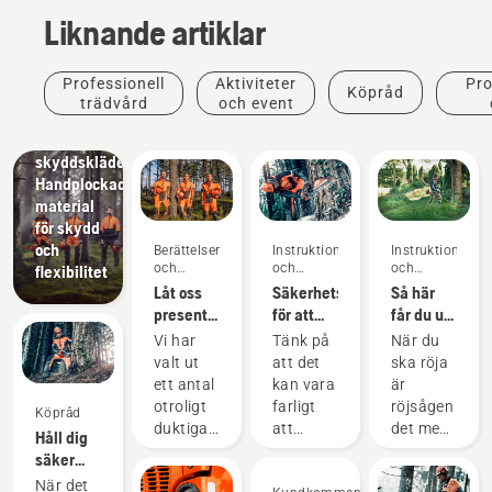
Liknande artiklar
Produkter
Professionell
Aktiviteter
Pro
Köpråd
och
trädvård
och event
innovationer
inno
Husqvarnas
skyddskläder:
Handplockade
material
för skydd
och
Berättelser
Instruktioner
Instruktioner
och
och
och
flexibilitet
inspiration
guider
guider
Låt oss
Säkerhetskrav
Så här
presentera
för att
får du ut
Husqvarnas
använda
det
Vi har
Tänk på
När du
H-Team
motorsåg
mesta av
valt ut
att det
ska röja
– våra
din
ett antal
kan vara
är
mest
röjsåg
otroligt
farligt
röjsågen
Köpråd
krävande
duktiga
att
det mest
Håll dig
användare
och
använda
mångsidiga
säker
respekterade
en
redskapet.
och varm
När det