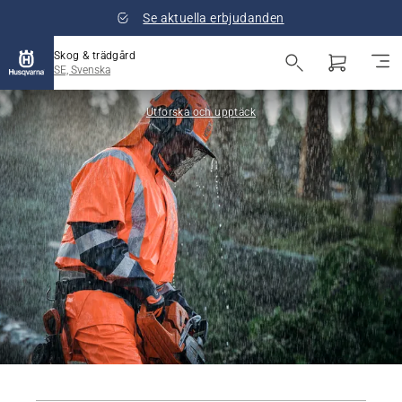
Se aktuella erbjudanden
Skog & trädgård
SE, Svenska
Utforska och upptäck