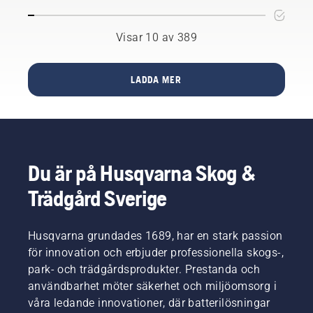
säkerhet
hjälper
– även
ord har
vid
oss att
när du
du
arbete
Visar 10 av 389
har
mycket
minska
med
handskar
att vinna
vibrationerna.
motorsågar.
på dig.
på att
Tryck
lära dig
LADDA MER
ner och
en bra
vrid
teknik.
locket
med
handen
eller
Du är på Husqvarna Skog &
använd
en
Trädgård Sverige
skruvmejsel
vid
behov.
Husqvarna grundades 1689, har en stark passion
för innovation och erbjuder professionella skogs-,
park- och trädgårdsprodukter. Prestanda och
användbarhet möter säkerhet och miljöomsorg i
våra ledande innovationer, där batterilösningar