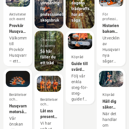
utrustning
dagens
för
trädproffs
professionellt
har att
Aktiviteter
För
och event
professionella
skogsbruk
säga
användare
Provkör
Historien
Husqvarna-
bakom
motorsåg
de nya
Välkommen
Utvecklingen
Chainsaw
professionella
till
av
Academy
motorsågarna
Provkör
Husqvarnas
Så här
i 60 cc-
Husqvarna
nya
fäller du
Köpråd
klassen
– ett
sågar
ett träd
Guide till
årligt
560 XP®
svärd
återkommande
Mark II
och
Följ vår
evenemang
och 562
kedjor
enkla
där du
XP®
steg-för-
får testa
Mark II
steg-
Berättelser
Köpråd
Husqvarna
har
guide för
och
Berättelser
Håll dig
motorsågar.
inneburit
inspiration
och
att hitta
Husqvarnas
säker
Tillsammans
en
inspiration
Låt oss
den
motorsågar
och varm
med
mängd
När det
presentera
perfekta
–
–
Vår
utvalda
uppgradering
handlar
Husqvarnas
lösningen
utvecklade
Vi har
motorsågstill
önskan
återförsäljare
Från
om
H-Team
för din
i