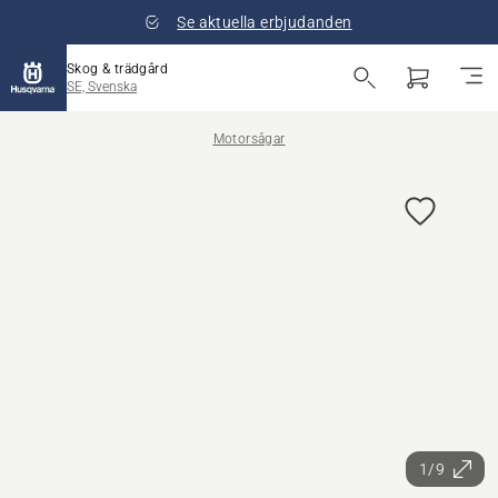
Se aktuella erbjudanden
Skog & trädgård
SE, Svenska
Motorsågar
1/9