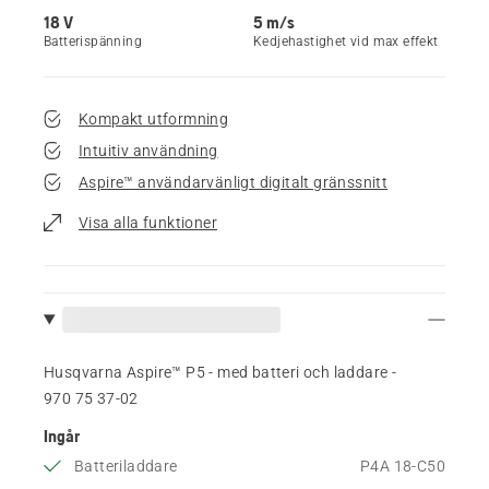
18 V
5 m/s
Batterispänning
Kedjehastighet vid max effekt
Kompakt utformning
Intuitiv användning
Aspire™ användarvänligt digitalt gränssnitt
Visa alla funktioner
Husqvarna Aspire™ P5 - med batteri och laddare -
970 75 37‑02
Ingår
Batteriladdare
P4A 18-C50