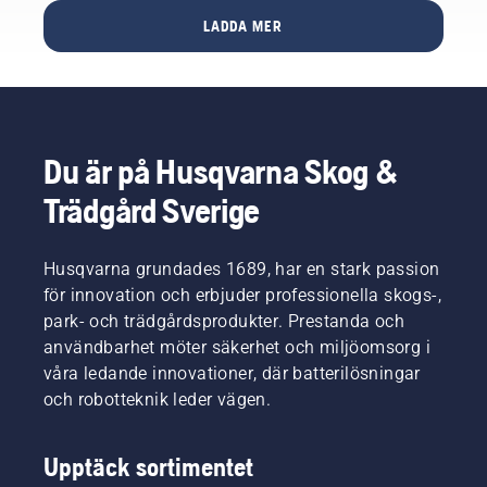
höga
Vi vet
med
LADDA MER
krav på
vilka
motorsågar.
sin
faktorer
utrustning.
som
spelar
roll när
du avgör
Du är på Husqvarna Skog &
vilken
såg som
Trädgård Sverige
passar
dig bäst.
Husqvarna grundades 1689, har en stark passion
för innovation och erbjuder professionella skogs-,
park- och trädgårdsprodukter. Prestanda och
användbarhet möter säkerhet och miljöomsorg i
våra ledande innovationer, där batterilösningar
och robotteknik leder vägen.
Upptäck sortimentet