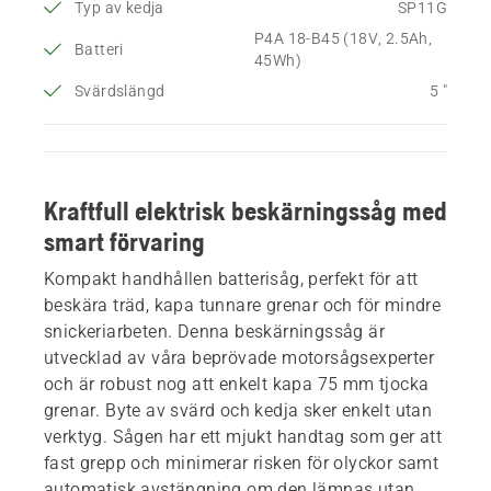
Typ av kedja
SP11G
P4A 18-B45 (18V, 2.5Ah,
Batteri
45Wh)
Svärdslängd
5 "
Kraftfull elektrisk beskärningssåg med
smart förvaring
Kompakt handhållen batterisåg, perfekt för att
beskära träd, kapa tunnare grenar och för mindre
snickeriarbeten. Denna beskärningssåg är
utvecklad av våra beprövade motorsågsexperter
och är robust nog att enkelt kapa 75 mm tjocka
grenar. Byte av svärd och kedja sker enkelt utan
verktyg. Sågen har ett mjukt handtag som ger att
fast grepp och minimerar risken för olyckor samt
automatisk avstängning om den lämnas utan