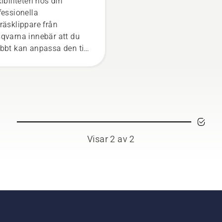
xibiliteten hos din
räsklippare från
fessionella
sqvarna
räsklippare från
qvarna innebär att du
bbt kan anpassa den till
aktuella arbetet eller till
 uppgifter för säsongen.
Visar 2 av 2