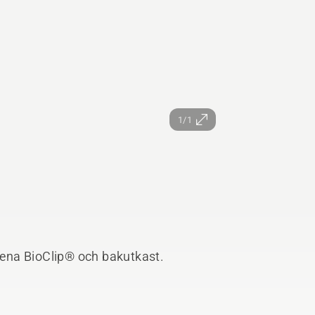
1/1
ena BioClip® och bakutkast.