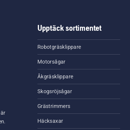
Upptäck sortimentet
Robotgräsklippare
Motorsågar
Åkgräsklippare
Skogsröjsågar
Grästrimmers
där
Häcksaxar
en.