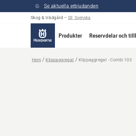
Se aktuella erbjudanden
Skog & trädgård
–
SE, Svenska
Produkter
Reservdelar och til
Hem
Klippaggregat
Klippaggregat - Combi 103