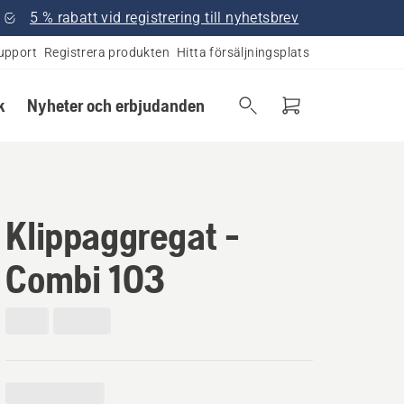
5 % rabatt vid registrering till nyhetsbrev
upport
Registrera produkten
Hitta försäljningsplats
k
Nyheter och erbjudanden
Klippaggregat -
Combi 103