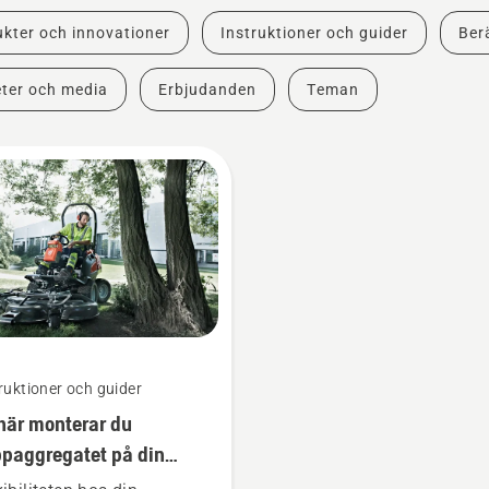
kter och innovationer
Instruktioner och guider
Berä
ter och media
Erbjudanden
Teman
ruktioner och guider
här monterar du
ppaggregatet på din
fessionella