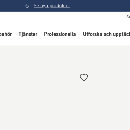
Se nya produkter
S
lbehör
Tjänster
Professionella
Utforska och upptäc