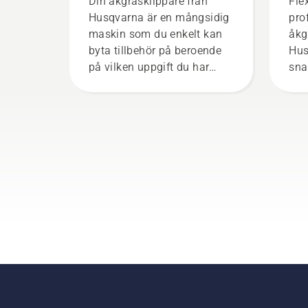
Din åkgräsklippare från
Fle
Husqvarna
åkg
Husqvarna är en mångsidig
pro
maskin som du enkelt kan
Hu
åkg
byta tillbehör på beroende
Hus
på vilken uppgift du har
sna
framför dig. Det är enkelt att
det 
montera klippaggregatet
nya
eller tillbehöret på
gräsklipparen och det tar
bara några minuter.
Varning! Använd
skyddsglasögon vid
montering av
klippaggregatet. Fjädern
som spänner upp remmen
kan gå av och orsaka
allvarliga skador.