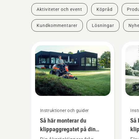
Aktiviteter och event
Köpråd
Produ
Kundkommentarer
Lösningar
Nyhe
Instruktioner och guider
Inst
Så här monterar du
Så 
klippaggregatet på din
kli
åkgräsklippare från
pro