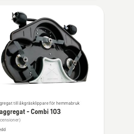
gregat till åkgräsklippare för hemmabruk
aggregat - Combi 103
ion
ecensioner)
edd
regat