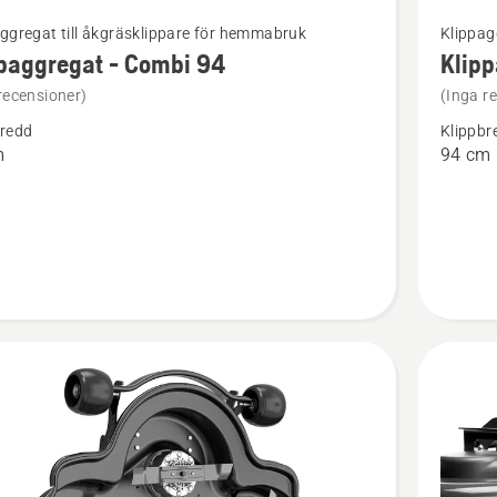
Se
ggregat till åkgräsklippare för hemmabruk
Klippag
mer
paggregat - Combi 94
Klipp
tion
informat
recensioner)
(Inga r
om
bredd
Klippbr
ggregat
Klippagg
m
94 cm
-
Combi
94