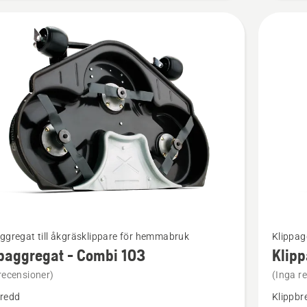
Se
ggregat till åkgräsklippare för hemmabruk
Klippag
mer
paggregat - Combi 103
Klipp
tion
informat
recensioner)
(Inga r
om
bredd
Klippbr
ggregat
Klippagg