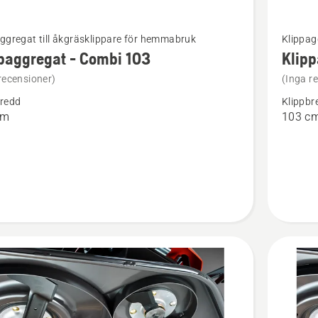
Se
ggregat till åkgräsklippare för hemmabruk
Klippag
mer
paggregat - Combi 103
Klipp
tion
informat
recensioner)
(Inga r
om
bredd
Klippbr
ggregat
Klippagg
cm
103 c
-
Combi
103