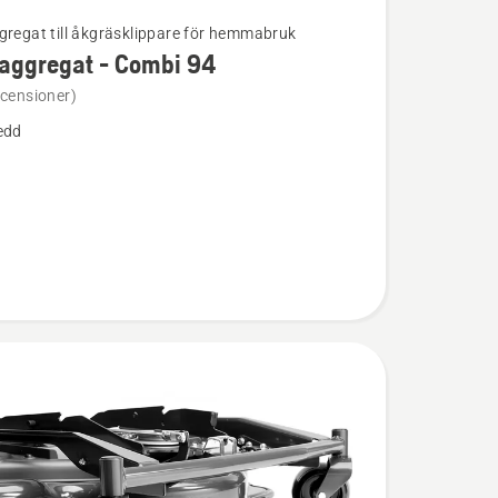
gregat till åkgräsklippare för hemmabruk
aggregat - Combi 94
ion
ecensioner)
edd
regat