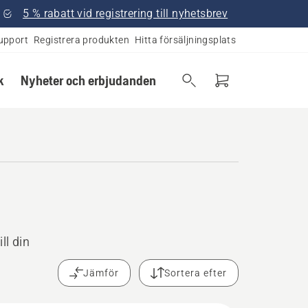
5 % rabatt vid registrering till nyhetsbrev
upport
Registrera produkten
Hitta försäljningsplats
k
Nyheter och erbjudanden
ll din
Jämför
Sortera efter