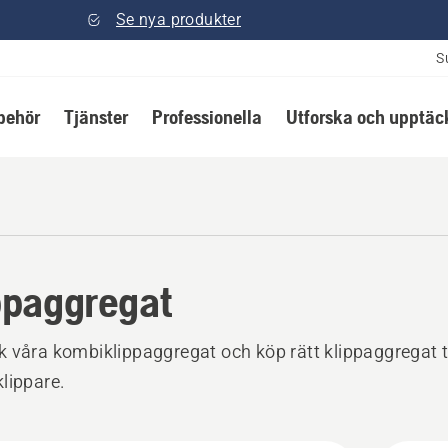
Se nya produkter
S
lbehör
Tjänster
Professionella
Utforska och upptäc
ppaggregat
 våra kombiklippaggregat och köp rätt klippaggregat ti
lippare.