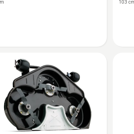
cm
103 c
-
Combi
103