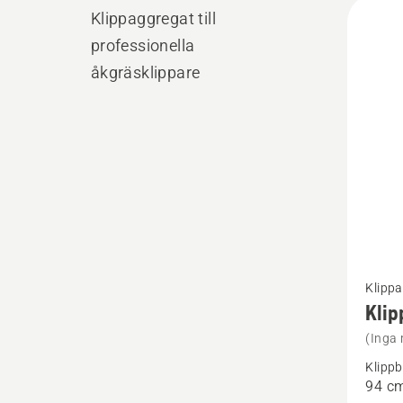
Alla
Klippaggregat till
produ
professionella
åkgräsklippare
Se
Klippa
mer
Klip
informa
(Inga 
om
Klipp
Klippa
94 c