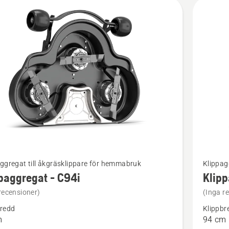
kter
Se
ggregat till åkgräsklippare för hemmabruk
Klippag
mer
paggregat - C94i
Klipp
tion
informat
recensioner)
(Inga r
om
bredd
Klippbr
ggregat
Klippagg
m
94 cm