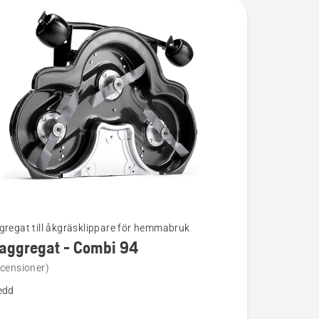
gregat till åkgräsklippare för hemmabruk
aggregat - Combi 94
ion
ecensioner)
edd
regat