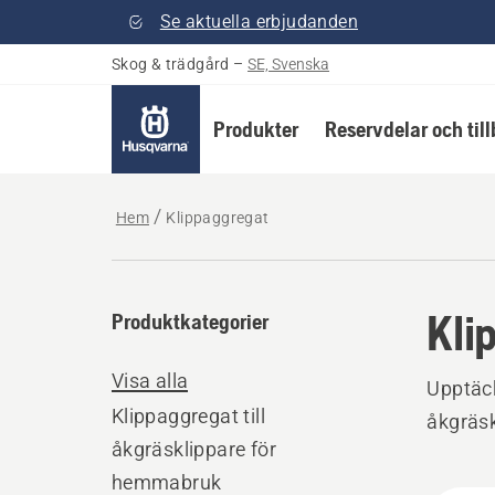
Se aktuella erbjudanden
Skog & trädgård
–
SE, Svenska
Produkter
Reservdelar och til
Hem
Klippaggregat
Kli
Produktkategorier
Visa alla
Upptäck
Klippaggregat till
åkgräsk
åkgräsklippare för
hemmabruk