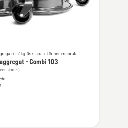
gregat till åkgräsklippare för hemmabruk
aggregat - Combi 103
ion
ecensioner)
edd
regat
m