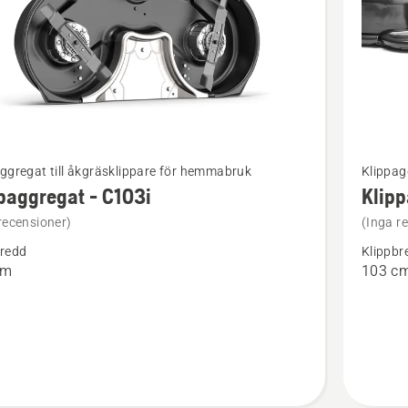
Se
ggregat till åkgräsklippare för hemmabruk
Klippag
mer
paggregat - C103i
Klipp
tion
informat
recensioner)
(Inga r
om
bredd
Klippbr
ggregat
Klippagg
cm
103 c
-
Combi
103