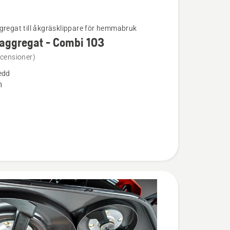
gregat till åkgräsklippare för hemmabruk
aggregat - Combi 103
ion
ecensioner)
edd
regat
m