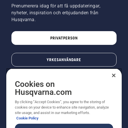
Prenumerera idag för att få uppdateringar,
nyheter, inspiration och erbjudanden från
Husqvarna.
PRIVATPERSON
YRKESANVÄNDARE
Cookies on
Husqvarna.com
By clicking “Accept Cookies”, you agree to the storing of
cookies on your device to enhance site navigation, analyze
site usage, and assist in our marketing efforts.
Cookie Policy
© Husqvarna AB (publ). All rights reserved. Priserna
som visas är rekommenderade cirkapriser. Alla angivna