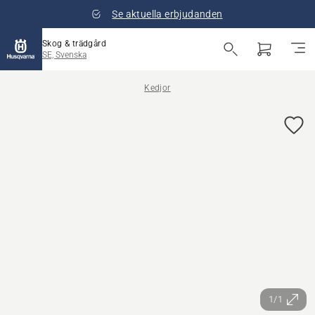
Se aktuella erbjudanden
Skog & trädgård
SE, Svenska
Kedjor
1/1