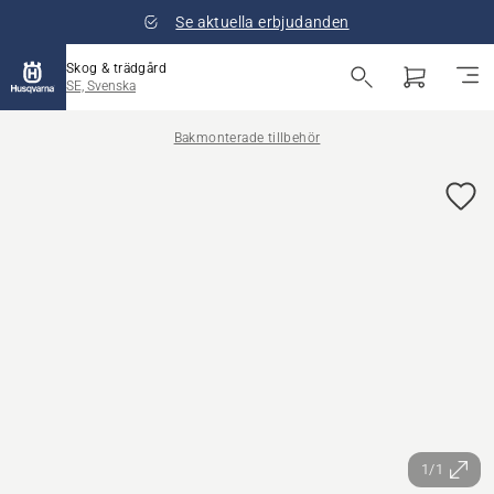
Se aktuella erbjudanden
Skog & trädgård
SE, Svenska
Bakmonterade tillbehör
1/1