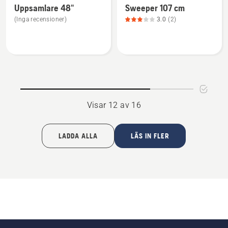
trädgårdstraktorer
Uppsamlare 48"
Sweeper 107 cm
information
information
(Inga recensioner)
3.0
(2)
om
om
Uppsamlare
Sweeper
48"
107
cm,
produktbetyg
3
av
Visar 12 av 16
5
LADDA ALLA
LÄS IN FLER