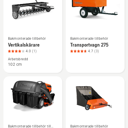
Se
Se
Bakmonterade tillbehör
Bakmonterade tillbehör
mer
mer
Vertikalskärare
Transportvagn 275
information
information
4.0
(1)
4.7
(3)
om
om
Arbetsbredd
Vertikalskärare,
Transportvagn
102 cm
produktbetyg
275,
4
produktbetyg
av
4.7
5
av
5
Se
Se
Bakmonterade tillbehör till
Bakmonterade tillbehör
mer
mer