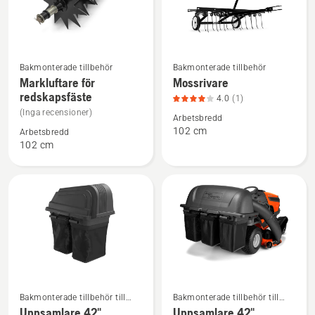
Se
Se
Bakmonterade tillbehör
Bakmonterade tillbehör
mer
mer
Markluftare för
Mossrivare
redskapsfäste
information
information
4.0
(1)
om
om
(Inga recensioner)
Arbetsbredd
Markluftare
Mossrivare,
102 cm
Arbetsbredd
102 cm
för
produktbetyg
redskapsfäste
4
av
5
Se
Se
Bakmonterade tillbehör till
Bakmonterade tillbehör till
mer
mer
trädgårdstraktorer
trädgårdstraktorer
Uppsamlare 42"
Uppsamlare 42"