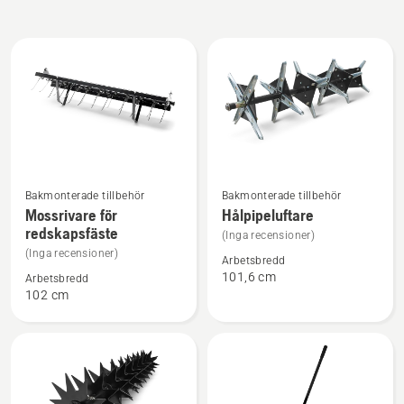
Alla
produkter
Se
Se
Bakmonterade tillbehör
Bakmonterade tillbehör
mer
mer
Mossrivare för
Hålpipeluftare
redskapsfäste
information
information
(Inga recensioner)
om
om
(Inga recensioner)
Arbetsbredd
Mossrivare
Hålpipeluftare
101,6 cm
Arbetsbredd
102 cm
för
redskapsfäste