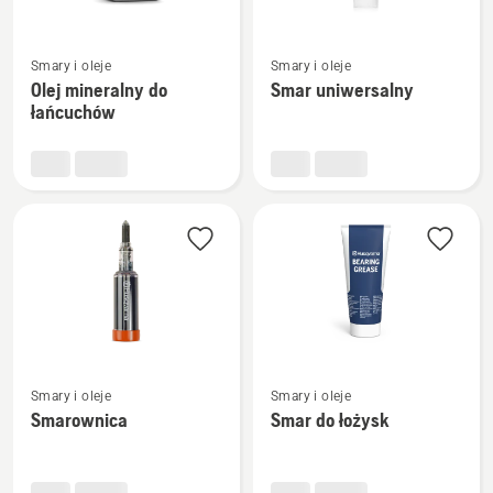
Zobacz
Zobacz
Smary i oleje
Smary i oleje
więcej
więcej
Olej mineralny do
Smar uniwersalny
szczegółów
szczegółów
łańcuchów
o
o
Olej
Smar
mineralny
uniwersalny
do
łańcuchów
Zobacz
Zobacz
Smary i oleje
Smary i oleje
więcej
więcej
Smarownica
Smar do łożysk
szczegółów
szczegółów
o
o
Smarownica
Smar