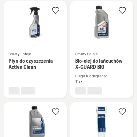
Wszystkie
produkty
Zobacz
Zobacz
Smary i oleje
Smary i oleje
więcej
więcej
Płyn do czyszczenia
Bio-olej do łańcuchów
Active Clean
X-GUARD BIO
szczegółów
szczegółów
o
o
Ulega biodegradacji
Płyn
Bio-
Tak
do
olej
czyszczenia
do
Active
łańcuchów
Clean
X-
GUARD
BIO