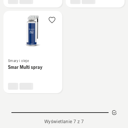
do
łożysk
Zobacz
Smary i oleje
więcej
Smar Multi spray
szczegółów
o
Smar
Multi
spray
Wyświetlanie 7 z 7