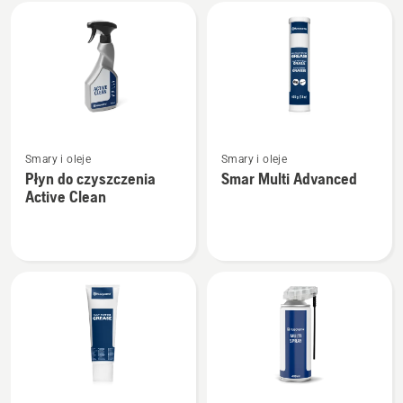
Wszystkie
produkty
Zobacz
Zobacz
Smary i oleje
Smary i oleje
więcej
więcej
Płyn do czyszczenia
Smar Multi Advanced
szczegółów
szczegółów
Active Clean
o
o
Płyn
Smar
do
Multi
czyszczenia
Advanced
Active
Clean