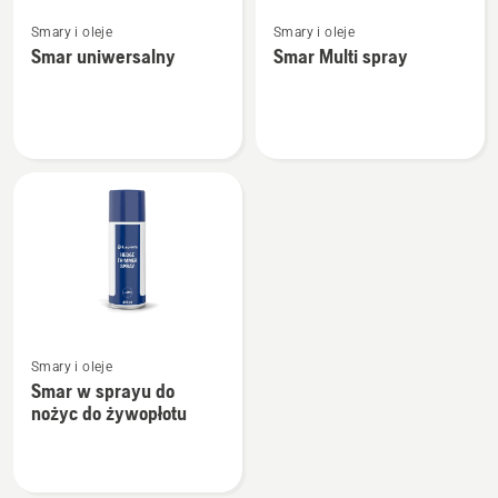
Zobacz
Zobacz
Smary i oleje
Smary i oleje
więcej
więcej
Smar uniwersalny
Smar Multi spray
szczegółów
szczegółów
o
o
Smar
Smar
uniwersalny
Multi
spray
Zobacz
Smary i oleje
więcej
Smar w sprayu do
szczegółów
nożyc do żywopłotu
o
Smar
w