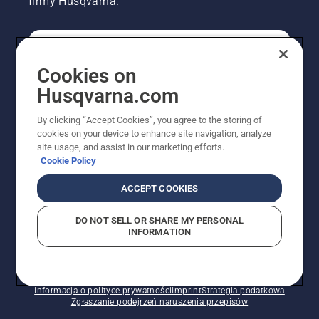
firmy Husqvarna.
KONSUMENT
Cookies on
Husqvarna.com
PROFESJONALISTA
By clicking “Accept Cookies”, you agree to the storing of
cookies on your device to enhance site navigation, analyze
site usage, and assist in our marketing efforts.
Cookie Policy
ACCEPT COOKIES
DO NOT SELL OR SHARE MY PERSONAL
INFORMATION
© Husqvarna AB (publ). Wszelkie prawa zastrzeżone.
Pokazane ceny są sugerowanymi cenami detalicznymi.
Polityka w zakresie plików cookie
Warunki użytkowania
Informacja o polityce prywatności
Imprint
Strategia podatkowa
Zgłaszanie podejrzeń naruszenia przepisów