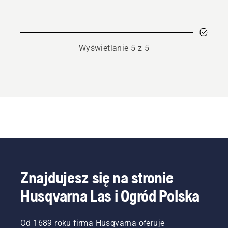
sprayu
do
nożyc
do
Wyświetlanie 5 z 5
żywopłotu
Znajdujesz się na stronie
Husqvarna Las i Ogród Polska
Od 1689 roku firma Husqvarna oferuje