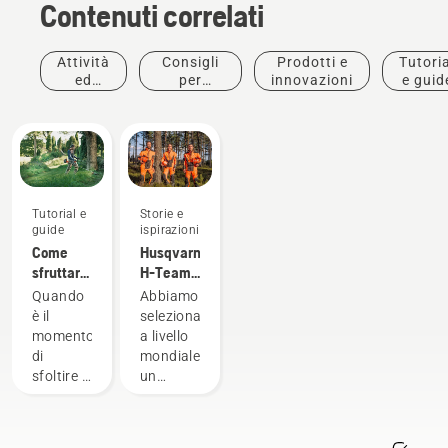
Contenuti correlati
Attività
Consigli
Prodotti e
Tutoria
ed
per
innovazioni
e guid
eventi
l'acquisto
Tutorial e
Storie e
guide
ispirazioni
Come
Husqvarna
sfruttare
H-Team -
al
Gli
Quando
Abbiamo
massimo
ambasciatori
è il
selezionato
il tuo
momento
a livello
decespugliatore
di
mondiale
sfoltire il
un
giardino,
gruppo
un
di
decespugliatore
ambasciatori