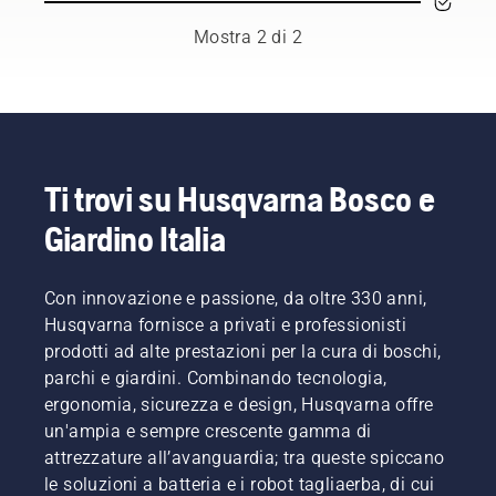
è lo
rispettabili
strumento
e
Mostra 2 di 2
più
altamente
versatile.
qualificati
Nella
nell'ambito
guida
forestale
per
e della
l’utente è
cura dei
presente
parchi
Ti trovi su Husqvarna Bosco e
un
dei
Giardino Italia
elenco di
relativi
suggerimenti
paesi.
per
Sono
utilizzare
Con innovazione e passione, da oltre 330 anni,
loro a
il tuo
comporre
Husqvarna fornisce a privati e professionisti
decespugliatore
il nostro
prodotti ad alte prestazioni per la cura di boschi,
Husqvarna
H-team.
parchi e giardini. Combinando tecnologia,
nel
E sono
ergonomia, sicurezza e design, Husqvarna offre
modo
loro i
più
un'ampia e sempre crescente gamma di
nostri
sicuro ed
utenti
attrezzature all’avanguardia; tra queste spiccano
efficace.
più
le soluzioni a batteria e i robot tagliaerba, di cui
esigenti.