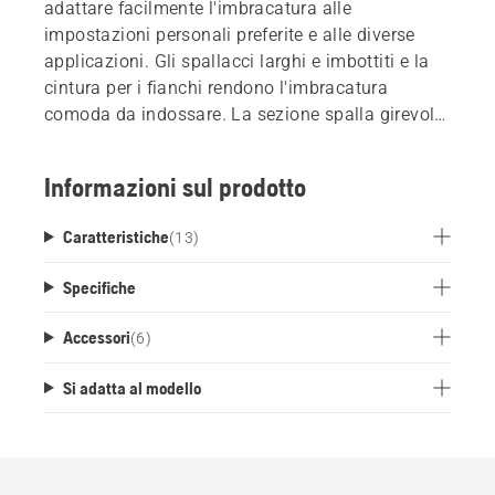
adattare facilmente l'imbracatura alle
impostazioni personali preferite e alle diverse
applicazioni. Gli spallacci larghi e imbottiti e la
cintura per i fianchi rendono l'imbracatura
comoda da indossare. La sezione spalla girevole
consente un'eccellente distribuzione del peso.
Compatibile per il montaggio di accessori nella
Informazioni sul prodotto
cintura portautensili FLEXI e supporto delle
batterie BLi-X.
Caratteristiche
(
13
)
Specifiche
Accessori
(
6
)
Si adatta al modello