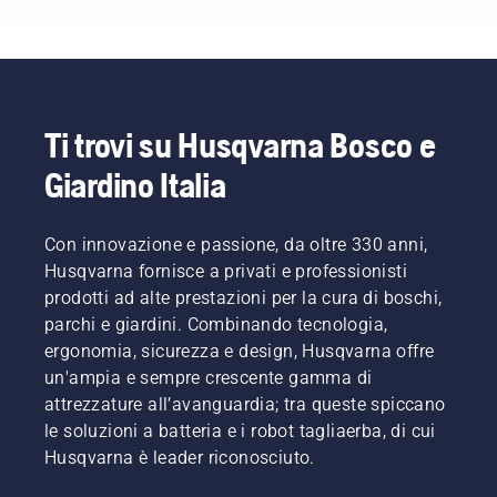
qualificati
nell'ambito
forestale
e della
cura dei
parchi
Ti trovi su Husqvarna Bosco e
dei
Giardino Italia
relativi
paesi.
Sono
loro a
Con innovazione e passione, da oltre 330 anni,
comporre
Husqvarna fornisce a privati e professionisti
il nostro
prodotti ad alte prestazioni per la cura di boschi,
H-team.
parchi e giardini. Combinando tecnologia,
E sono
ergonomia, sicurezza e design, Husqvarna offre
loro i
nostri
un'ampia e sempre crescente gamma di
utenti
attrezzature all’avanguardia; tra queste spiccano
più
le soluzioni a batteria e i robot tagliaerba, di cui
esigenti.
Husqvarna è leader riconosciuto.