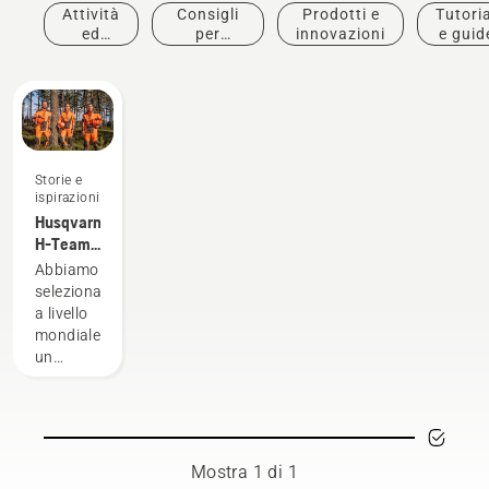
Attività
Consigli
Prodotti e
Tutoria
ed
per
innovazioni
e guid
eventi
l'acquisto
Storie e
ispirazioni
Husqvarna
H-Team -
Gli
Abbiamo
ambasciatori
selezionato
a livello
mondiale
un
gruppo
di
ambasciatori
rispettabili
e
Mostra 1 di 1
altamente