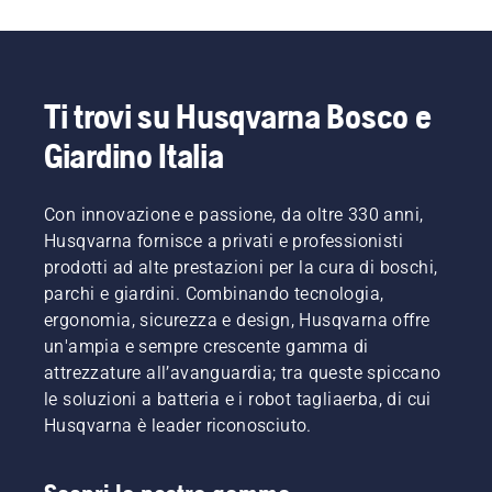
nell'ambito
forestale
e della
cura dei
parchi
Ti trovi su Husqvarna Bosco e
dei
Giardino Italia
relativi
paesi.
Sono
loro a
Con innovazione e passione, da oltre 330 anni,
comporre
Husqvarna fornisce a privati e professionisti
il nostro
prodotti ad alte prestazioni per la cura di boschi,
H-team.
parchi e giardini. Combinando tecnologia,
E sono
ergonomia, sicurezza e design, Husqvarna offre
loro i
nostri
un'ampia e sempre crescente gamma di
utenti
attrezzature all’avanguardia; tra queste spiccano
più
le soluzioni a batteria e i robot tagliaerba, di cui
esigenti.
Husqvarna è leader riconosciuto.