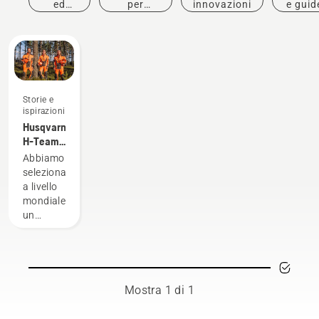
ed
per
innovazioni
e guid
eventi
l'acquisto
Storie e
ispirazioni
Husqvarna
H-Team -
Gli
Abbiamo
ambasciatori
selezionato
a livello
mondiale
un
gruppo
di
ambasciatori
rispettabili
e
Mostra 1 di 1
altamente
qualificati