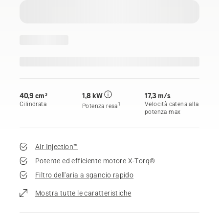
40,9 cm³
1,8 kW
17,3 m/s
Cilindrata
Velocità catena alla
1
Potenza resa
potenza max
Air Injection™
Potente ed efficiente motore X-Torq®
Filtro dell'aria a sgancio rapido
Mostra tutte le caratteristiche