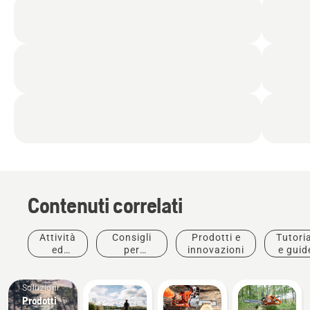
Contenuti correlati
Attività
Consigli
Prodotti e
Tutoria
ed
per
innovazioni
e guid
eventi
l'acquisto
Soluzioni
Prodotti