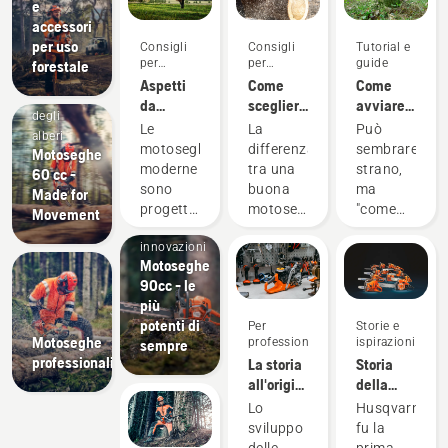
e
accessori
per uso
Consigli
Consigli
Tutorial e
Arboristi e
per
per
guide
forestale
Professionisti
l'acquisto
l'acquisto
Aspetti
Come
Come
della cura
da
scegliere
avviare
degli
considerare
la
la
Le
La
Può
alberi
prima di
motosega
motosega
motoseghe
differenza
sembrare
Motoseghe
acquistare
più
moderne
tra una
strano,
60 cc -
una
adatta
sono
buona
ma
Made for
motosega
alle tue
progettate
motosega
"come
Movement
nel 2023
esigenze
Prodotti e
in modo
e la
faccio
innovazioni
mirato
motosega
ad
Motoseghe
per
più
avviare
90cc - le
adattarsi
adatta
la
più
a
alle tue
motosega?"
potenti di
Per
Storie e
condizioni
esigenze
è una
Motoseghe
professionisti
ispirazioni
sempre
di lavoro
specifiche
domanda
professionali
La storia
Storia
specifiche
può
comune
all'origine
della
e utenti
essere
(o se
delle
motosega
Lo
Husqvarna
specifici.
significativa.
non altro
nuove
60 anni
sviluppo
fu la
Prima di
Sappiamo
una
motoseghe
dopo
delle
prima