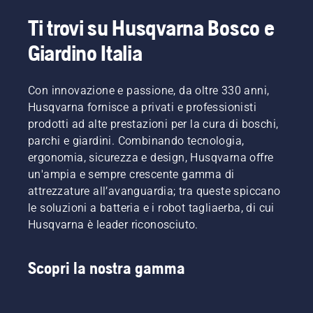
prodotto
al
contribuiranno
Ti trovi su Husqvarna Bosco e
Mathilda
mondo
senz'altro
Arvidsson
la nostra
a
Giardino Italia
e Jan
prima
migliorare
Leijon ci
motosega.
la vostra
illustreranno
sicurezza
Con innovazione e passione, da oltre 330 anni,
alcuni
durante
Husqvarna fornisce a privati e professionisti
dei
l'uso
principali
prodotti ad alte prestazioni per la cura di boschi,
della
miglioramenti.
parchi e giardini. Combinando tecnologia,
motosega.
ergonomia, sicurezza e design, Husqvarna offre
un'ampia e sempre crescente gamma di
attrezzature all’avanguardia; tra queste spiccano
le soluzioni a batteria e i robot tagliaerba, di cui
Husqvarna è leader riconosciuto.
Scopri la nostra gamma