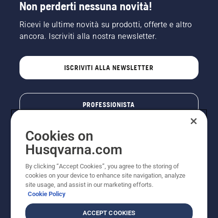
Non perderti nessuna novità!
Ricevi le ultime novità su prodotti, offerte e altro
ancora. Iscriviti alla nostra newsletter.
ISCRIVITI ALLA NEWSLETTER
PROFESSIONISTA
Cookies on
Husqvarna.com
By clicking “Accept Cookies”, you agree to the storing of
cookies on your device to enhance site navigation, analyze
site usage, and assist in our marketing efforts.
Cookie Policy
© Husqvarna AB (publ). Tutti i diritti riservati. I prezzi
ACCEPT COOKIES
pubblicati si intendono raccomandati e arrotondati, non