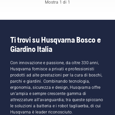
e
Mostra 1 di 1
altamente
qualificati
nell'ambito
forestale
e della
cura dei
parchi
Ti trovi su Husqvarna Bosco e
dei
Giardino Italia
relativi
paesi.
Sono
loro a
Con innovazione e passione, da oltre 330 anni,
comporre
Husqvarna fornisce a privati e professionisti
il nostro
prodotti ad alte prestazioni per la cura di boschi,
H-team.
parchi e giardini. Combinando tecnologia,
E sono
ergonomia, sicurezza e design, Husqvarna offre
loro i
nostri
un'ampia e sempre crescente gamma di
utenti
attrezzature all’avanguardia; tra queste spiccano
più
le soluzioni a batteria e i robot tagliaerba, di cui
esigenti.
Husqvarna è leader riconosciuto.