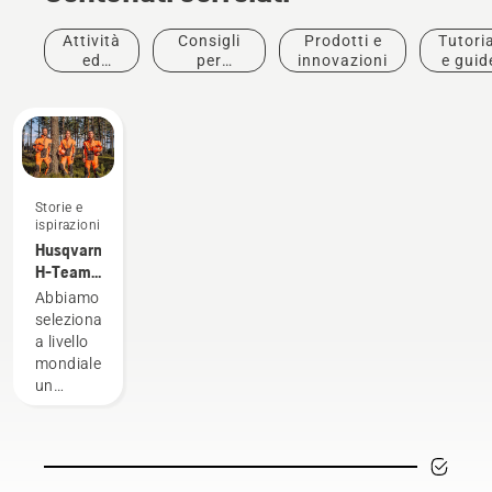
Attività
Consigli
Prodotti e
Tutoria
ed
per
innovazioni
e guid
eventi
l'acquisto
Storie e
ispirazioni
Husqvarna
H-Team -
Gli
Abbiamo
ambasciatori
selezionato
a livello
mondiale
un
gruppo
di
ambasciatori
rispettabili