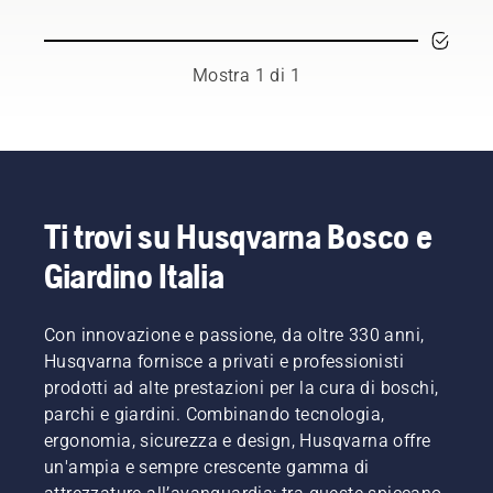
di
ambasciatori
rispettabili
e
Mostra 1 di 1
altamente
qualificati
nell'ambito
forestale
e della
cura dei
parchi
Ti trovi su Husqvarna Bosco e
dei
Giardino Italia
relativi
paesi.
Sono
loro a
Con innovazione e passione, da oltre 330 anni,
comporre
Husqvarna fornisce a privati e professionisti
il nostro
prodotti ad alte prestazioni per la cura di boschi,
H-team.
parchi e giardini. Combinando tecnologia,
E sono
ergonomia, sicurezza e design, Husqvarna offre
loro i
nostri
un'ampia e sempre crescente gamma di
utenti