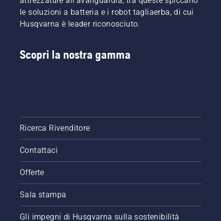
attrezzature all’avanguardia; tra queste spiccano
più
le soluzioni a batteria e i robot tagliaerba, di cui
esigenti.
Husqvarna è leader riconosciuto.
Scopri la nostra gamma
Ricerca Rivenditore
Contattaci
Offerte
Sala stampa
Gli impegni di Husqvarna sulla sostenibilità