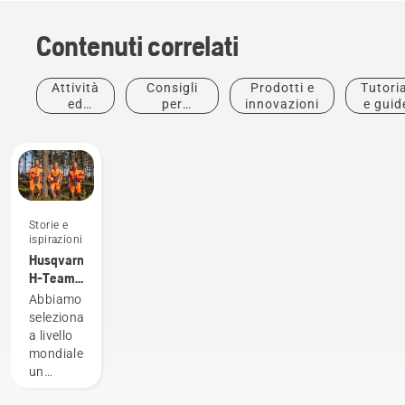
Contenuti correlati
Attività
Consigli
Prodotti e
Tutoria
ed
per
innovazioni
e guid
eventi
l'acquisto
Storie e
ispirazioni
Husqvarna
H-Team -
Gli
Abbiamo
ambasciatori
selezionato
a livello
mondiale
un
gruppo