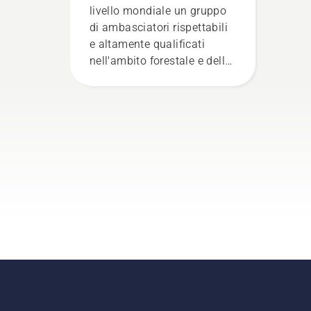
livello mondiale un gruppo
di ambasciatori rispettabili
e altamente qualificati
nell'ambito forestale e della
cura dei parchi dei relativi
paesi. Sono loro a comporre
il nostro H-team. E sono loro
i nostri utenti più esigenti.