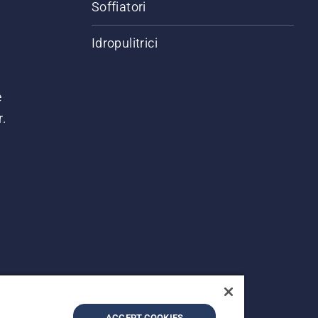
Soffiatori
Idropulitrici
e
r.
ACCEPT COOKIES