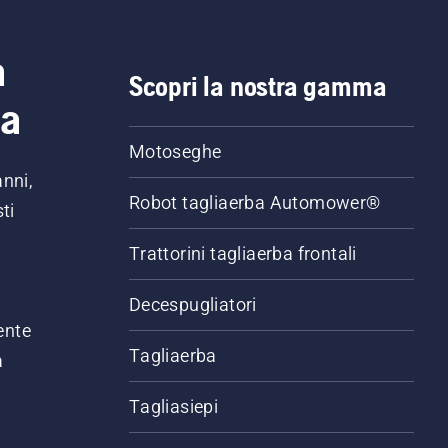
a
Scopri la nostra gamma
ia
Motoseghe
anni,
Robot tagliaerba Automower®
ti
Trattorini tagliaerba frontali
,
Decespugliatori
ente
Tagliaerba
a
Tagliasiepi