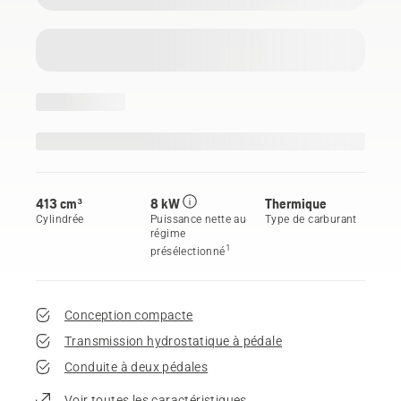
413 cm³
8 kW
Thermique
Cylindrée
Puissance nette au
Type de carburant
régime
1
présélectionné
Conception compacte
Transmission hydrostatique à pédale
Conduite à deux pédales
Voir toutes les caractéristiques