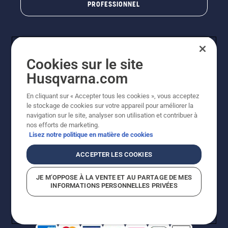
PROFESSIONNEL
Cookies sur le site
Husqvarna.com
En cliquant sur « Accepter tous les cookies », vous acceptez
le stockage de cookies sur votre appareil pour améliorer la
© Husqvarna AB (publ). Tous droits réservés. Les prix
navigation sur le site, analyser son utilisation et contribuer à
indiqués sont des prix de vente conseillés. Photos non
nos efforts de marketing.
contractuelles. Tous les prix indiqués sont des prix de
Lisez notre politique en matière de cookies
vente recommandés (TVA incluse), sauf si le produit est
disponible pour un achat direct.
ACCEPTER LES COOKIES
Conditions générales de vente
Politique de retour
Mentions légales
Politique relative aux cookies
JE M’OPPOSE À LA VENTE ET AU PARTAGE DE MES
Conditions d'utilisation
Avis de confidentialité
INFORMATIONS PERSONNELLES PRIVÉES
Égalité hommes femmes
Signalement de violations présumées