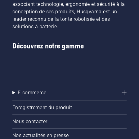
soit
associant technologie, ergonomie et sécurité à la
parfaite
conception de ses produits, Husqvarna est un
l'année
leader reconnu de la tonte robotisée et des
suivante.
Pour
solutions à batterie.
vous
mettre
Découvrez notre gamme
dans le
bain,
commencez
par
consulter
nos
conseils
essentiels
E-commerce
tout au
long de
la saison
Enregistrement du produit
pour que
votre
Nous contacter
pelouse
reste
Nos actualités en presse
saine et