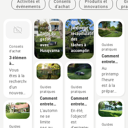
Activités et
Conseils
Produits et
G
Guides
événements
d'achat
innovations
pra
pratiques
Calendrier
Produits
de
et
jardinage :
innovations
Tonte du
récapitulatif
gazon
des
avec
tâches à
Guides
Conseils
pratiques
Husqvarna
accomplir
d'achat
Comment
3 éléments
entretenir
à
ma
Au
prendre
Vous
pelouse
printemps,
en
êtes à la
au
l'heure
compte
recherche
printemps :
est à la
lors de
d'un
Guides
Guides
nos
préparation
l'achat
pratiques
pratiques
nouveau
9 meilleurs
de votre
d'un
Comment
Comment
tracteur
conseils
jardin
tracteur
entretenir
entretenir
tondeuse
pour de
tondeuse
ma
ma
parfaitement
L'automne
En été,
nouvelles
pelouse
pelouse
adapté à
ne se
l'objectif
fleurs et
en
en été :
vos
limite
est
Guides
à des
automne :
nos
Guides
besoins ?
pas au
d'entretenir