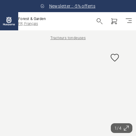
Newsletter : -5% offerts
Forest & Garden
FR, Français
Tracteurs tondeuses
1/4