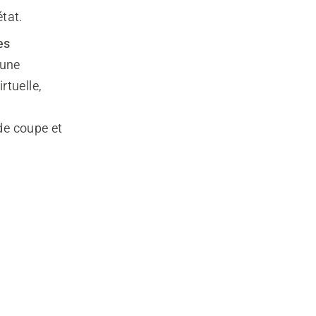
état.
es
 une
rtuelle,
de coupe et