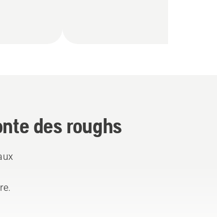
onte des roughs
aux
re.