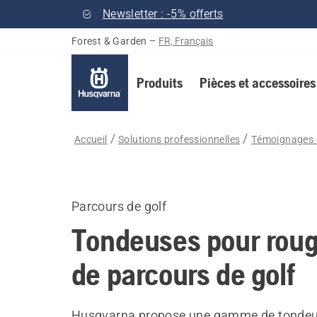
Newsletter : -5% offerts
Forest & Garden
–
FR, Français
Produits
Pièces et accessoires
Accueil
Solutions professionnelles
Témoignages c
Parcours de golf
Tondeuses pour rou
de parcours de golf
Husqvarna propose une gamme de tonde