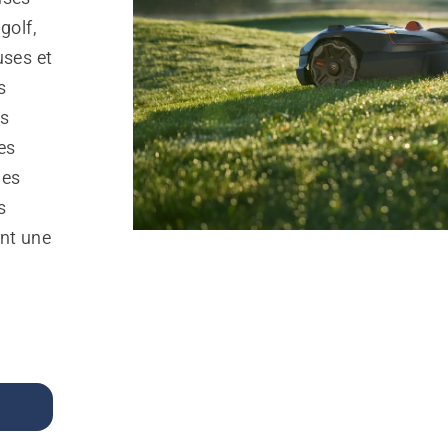
golf,
ses et
s
ts
es
les
s
ent une