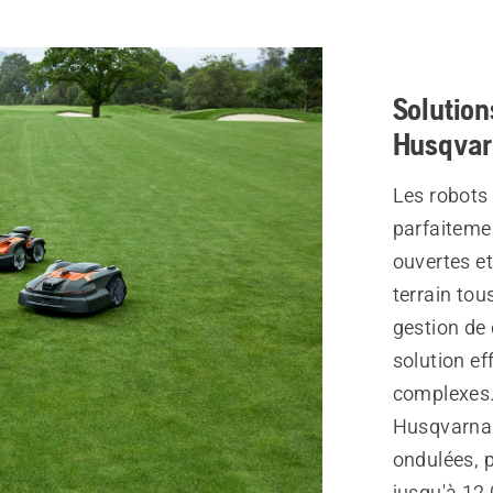
Solution
Husqvar
Les robot
parfaiteme
ouvertes e
terrain tou
gestion de 
solution ef
complexes
Husqvarna 
ondulées, p
jusqu'à 12 