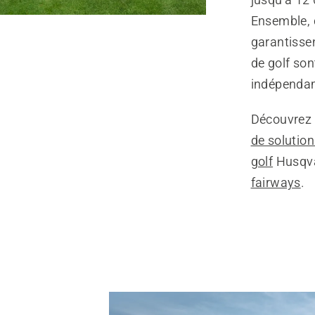
Ensemble, 
garantisse
de golf son
indépendamm
Découvrez 
de solution
golf
Husqva
fairways
.