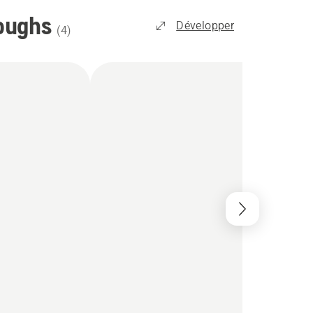
oughs
Développer
(
4
)