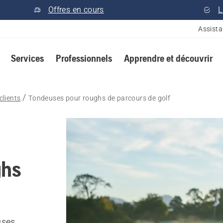
Offres en cours
L
Assist
Services
Professionnels
Apprendre et découvrir
lients
Tondeuses pour roughs de parcours de golf
ghs
uses