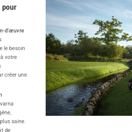
 pour
in-d'œuvre
s
e le besoin
à votre
s
ur créer une
n
qvarna
gène,
plus saine.
nt de