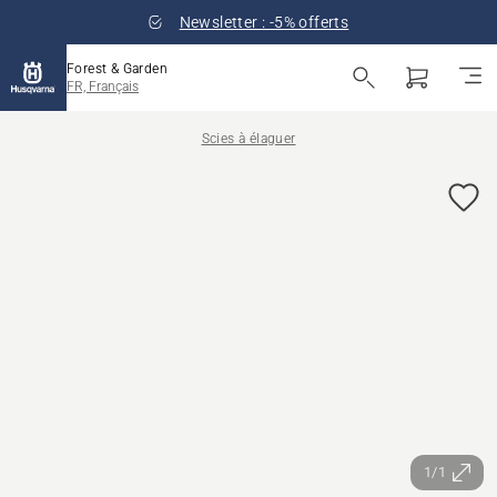
Newsletter : -5% offerts
Forest & Garden
FR, Français
Scies à élaguer
1/1