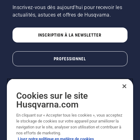
Inscrivez-vous dès aujourd'hui pour recevoir les
actualités, astuces et offres de Husqvarna.
INSCRIPTION À LA NEWSLETTER
PROFESSIONNEL
Cookies sur le site
Husqvarna.com
En cliquant sur « Accepter tous les cookies », vous acceptez
le stockage de cookies sur votre appareil pour améliorer la
© Husqvarna AB (publ). Tous droits réservés. Les prix
navigation sur le site, analyser son utilisation et contribuer à
indiqués sont des prix de vente conseillés. Photos non
nos efforts de marketing.
contractuelles. Tous les prix indiqués sont des prix de
Lisez notre politique en matière de cookies