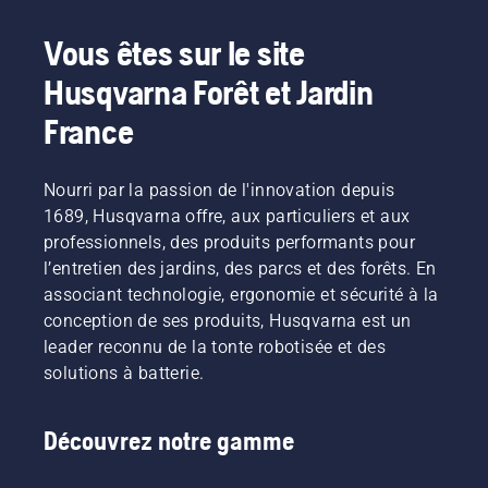
FC pour
et
sur un
l'entretien
échanger,
entretien
Vous êtes sur le site
de ses
et
du
terrains
surtout
Husqvarna Forêt et Jardin
parcours
depuis
pour
à la fois
2024,
France
vous de
efficace
Husqvarna
tester et
et précis,
poursuit
voir nos
soutenu
son
Nourri par la passion de l'innovation depuis
produits
par un
engagement
!
équipement
1689, Husqvarna offre, aux particuliers et aux
auprès
performant
professionnels, des produits performants pour
des
garantissant
l’entretien des jardins, des parcs et des forêts. En
infrastructures
cette
associant technologie, ergonomie et sécurité à la
sportives
qualité
de
conception de ses produits, Husqvarna est un
jour
référence.
après
leader reconnu de la tonte robotisée et des
La
jour.
solutions à batterie.
marque
Cette
devient
brochure
aujourd'hui
présente
Découvrez notre gamme
fournisseur
un
officiel
aperçu