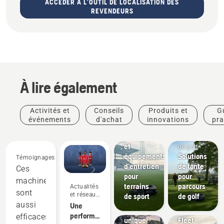
ACCÉDER À L'OUTIL DE LOCALISATION DES
REVENDEURS
À lire également
Clubs
Activités et
Conseils
Produits et
G
sportifs
événements
d'achat
innovations
pra
Solutions
de tonte
Parcours
et
de golf
équipements
Solutions
Témoignages
d'entretien
de tonte
Ces
pour
pour
machines
Produits
terrains
parcours
Actualités
Découvrez
et
sont
et réseaux
de sport
de golf
la
innovations
sociaux
aussi
Une
sensation
Husqvarna
performance
efficaces
unique
Fleet