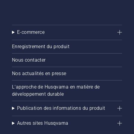
du
des
Centre
solutions
National
de tonte
de
autonomes
Rugby
Husqvarna,
(CNR) de
E-commerce
spécialement
Marcoussis,
développées
qui fait
pour la
Enregistrement du produit
le choix
maintenance
de ses
et
Nous contacter
technologies
l'entretien
autonomes
des
pour
Nos actualités en presse
parcours
l'entretien
de golf.
de ses
Elle aide
L'approche de Husqvarna en matière de
terrains
les
développement durable
d'entraînement
greenkeepers
et de ses
et les
Publication des informations du produit
espaces
gestionnaires
paysagers.
de
parcours
Autres sites Husqvarna
à