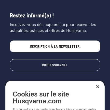
découvrir
les
solutions
Restez informé(e) !
de tonte
existantes
Inscrivez-vous dès aujourd'hui pour recevoir les
et à
trouver
actualités, astuces et offres de Husqvarna.
celle la
mieux
adaptée
INSCRIPTION À LA NEWSLETTER
à leurs
parcours.
PROFESSIONNEL
Cookies sur le site
Husqvarna.com
En cliquant sur « Accepter tous les cookies », vous acceptez