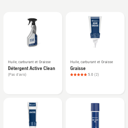
Tous
les
produits
Voir
Voir
Huile, carburant et Graisse
Huile, carburant et Graisse
plus
plus
Détergent Active Clean
Graisse
de
de
(Pas d'avis)
5.0
(2)
détails
détails
sur
sur
Détergent
Graisse,
Active
note
Clean
du
produit
5
sur