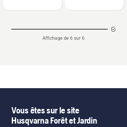
Graisse
Multi
pour
spray
roulements,
note
du
Affichage de 6 sur 6
produit
5
sur
5
Vous êtes sur le site
Husqvarna Forêt et Jardin