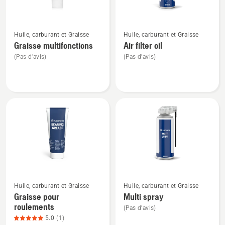
5
Voir
Voir
Huile, carburant et Graisse
Huile, carburant et Graisse
plus
plus
Graisse multifonctions
Air filter oil
de
de
(Pas d'avis)
(Pas d'avis)
détails
détails
sur
sur
Graisse
Air
multifonctions
filter
oil
Voir
Voir
Huile, carburant et Graisse
Huile, carburant et Graisse
plus
plus
Graisse pour
Multi spray
de
de
roulements
(Pas d'avis)
détails
détails
5.0
(1)
sur
sur