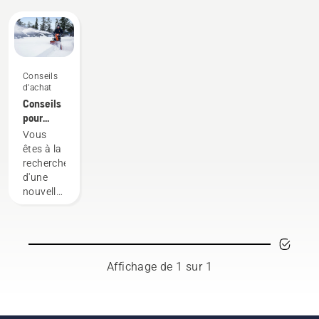
Conseils
d'achat
Conseils
pour
l'achat
Vous
d'une
êtes à la
fraise à
recherche
neige
d'une
nouvelle
fraise à
neige ?
Voici
quelques
critères
Affichage de 1 sur 1
à
prendre
en