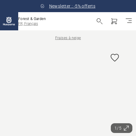
Newsletter : -5% offerts
Forest & Garden
FR, Français
Fraises à neige
1/5