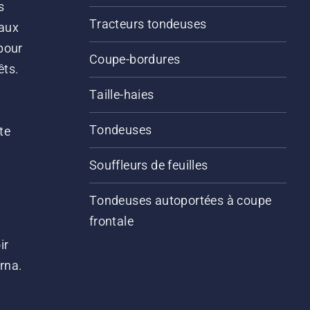
s
Tracteurs tondeuses
 aux
pour
Coupe-bordures
êts.
Taille-haies
Tondeuses
te
Souffleurs de feuilles
Tondeuses autoportées à coupe
frontale
ir
arna.