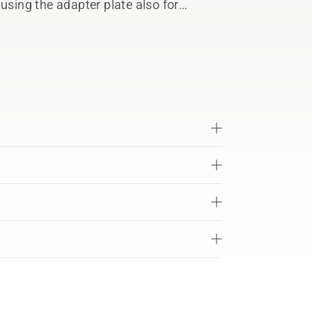
using the adapter plate also for
 or bits. Compatible with Husqvarna
ery transportation box.