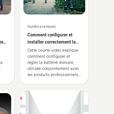
Guides pratiques
Comment configurer et
es à
installer correctement la
batterie dorsale
Cette courte vidéo explique
comment configurer et
la
régler la batterie dorsale,
e
utilisée conjointement avec
les produits professionnels
à batterie Husqvarna. Une
e
batterie dorsale bien ajustée
les
garantit une installation
plus confortable et réduit la
nos
fatigue lors de l'utilisation,
ce qui vous permet de