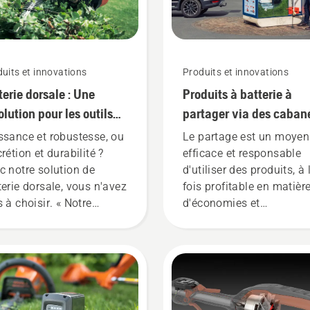
uits et innovations
Produits et innovations
terie dorsale : Une
Produits à batterie à
olution pour les outils
partager via des caban
ctriques portatifs sur
outils numériques
ssance et robustesse, ou
Le partage est un moyen
terie
rétion et durabilité ?
efficace et responsable
c notre solution de
d'utiliser des produits, à 
terie dorsale, vous n'avez
fois profitable en matièr
s à choisir. « Notre
d'économies et
me de produits à
d'environnement. Nous
terie passe à la
pensons qu'il s'agit d'un
ssance supérieure »,
excellente solution pour 
lique Johan Svennung,
outils de jardin, et nous
ponsable produit pour les
proposons désormais à 
hines portatives
clients de partager nos