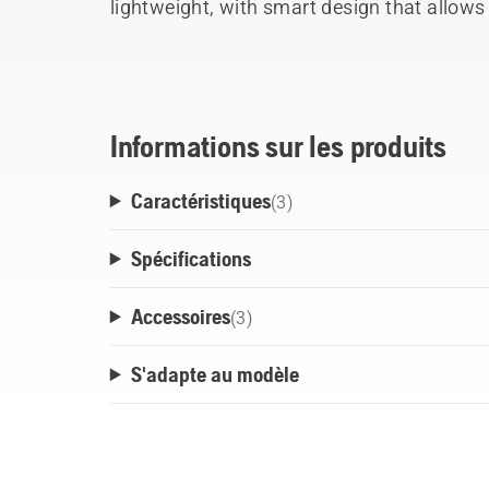
lightweight, with smart design that allows 
organizing of small parts, such as screws
battery box M, L, M&L and Husqvarna batt
Informations sur les produits
Caractéristiques
(
3
)
Spécifications
Accessoires
(
3
)
S'adapte au modèle