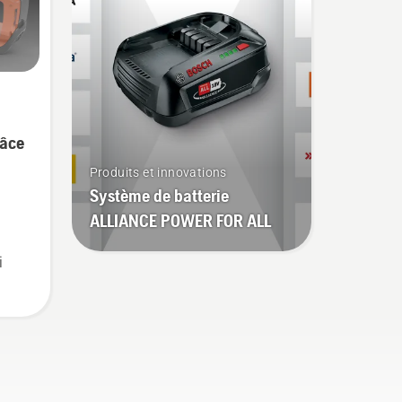
es
travailler plus longtemps
à
sans interruption.
ées
e
râce
Produits et innovations
Système de batterie
ALLIANCE POWER FOR ALL
i
ts
e