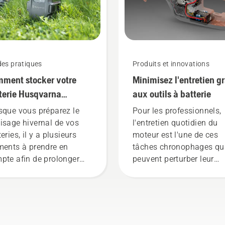
ctriques et à batterie
machines à batterie en l
z Husqvarna.
louant via des cabanes 
outils numériques appel
« Tools for You » dans d
nombreux pays.
des pratiques
Produits et innovations
ment stocker votre
Minimisez l'entretien g
terie Husqvarna
aux outils à batterie
dant l'hiver
sque vous préparez le
Pour les professionnels,
isage hivernal de vos
l'entretien quotidien du
eries, il y a plusieurs
moteur est l'une de ces
ments à prendre en
tâches chronophages qu
pte afin de prolonger
peuvent perturber leur
r durée de vie.
travail. Grâce aux produi
alimentés par batterie, c
problème est
considérablement réduit.