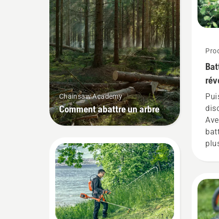
Prod
Bat
rév
éle
Pui
Chainsaw Academy
bat
Comment abattre un arbre
disc
Ave
bat
plu
gam
bat
pui
exp
res
mac