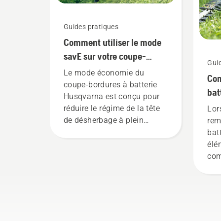
éle
che
Guides pratiques
Comment utiliser le mode
savE sur votre coupe-
Gui
bordures à batterie
Le mode économie du
Com
coupe-bordures à batterie
bat
Husqvarna est conçu pour
pen
réduire le régime de la tête
Lor
de désherbage à plein
rem
régime, tout en conservant
batt
le couple pour permettre à
élé
l'utilisateur de préserver la
com
durée de vie de la batterie
leu
lors de la coupe d'herbe
fine. Il vous suffit d'appuyer
sur un bouton du coupe-
bordures à batterie pour