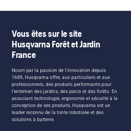
réduire le
peuvent
puissance
outils de
installation
régime
perturber
supérieure »,
jardin, et
plus
de la tête
leur
explique
nous
confortable
de
travail.
Johan
proposons
et réduit
désherbage
Grâce
Svennung,
désormais
la
à plein
aux
responsable
à nos
fatigue
Vous êtes sur le site
régime,
produits
produit
clients
lors de
Husqvarna Forêt et Jardin
tout en
alimentés
pour les
de
l'utilisation,
conservant
par
machines
partager
ce qui
France
le couple
batterie,
portatives
nos
vous
pour
ce
électriques
machines
permet
permettre
problème
et à
à
de
Nourri par la passion de l'innovation depuis
à
est
batterie
batterie
travailler
l'utilisateur
1689, Husqvarna offre, aux particuliers et aux
considérablement
chez
en les
plus
de
réduit.
Husqvarna.
louant
longtemps
professionnels, des produits performants pour
préserver
via des
sans
l’entretien des jardins, des parcs et des forêts. En
la durée
cabanes
interruption.
associant technologie, ergonomie et sécurité à la
de vie de
à outils
conception de ses produits, Husqvarna est un
la
numériques
batterie
leader reconnu de la tonte robotisée et des
appelées
lors de la
« Tools
solutions à batterie.
coupe
for You »
d'herbe
dans de