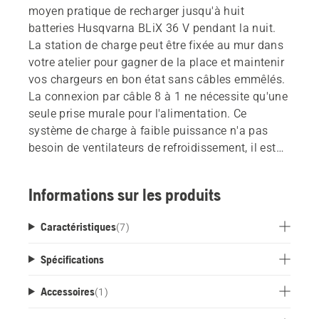
moyen pratique de recharger jusqu'à huit
batteries Husqvarna BLiX 36 V pendant la nuit.
La station de charge peut être fixée au mur dans
votre atelier pour gagner de la place et maintenir
vos chargeurs en bon état sans câbles emmêlés.
La connexion par câble 8 à 1 ne nécessite qu'une
seule prise murale pour l'alimentation. Ce
système de charge à faible puissance n'a pas
besoin de ventilateurs de refroidissement, il est
donc très silencieux. Ce produit comprend un rail
en aluminium, un câble et huit chargeurs 40-C80.
Informations sur les produits
Pas de batteries incluses.
Caractéristiques
(
7
)
Spécifications
Accessoires
(
1
)