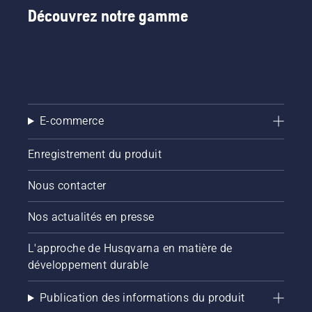
fine. Il
nombreux
Découvrez notre gamme
vous
pays.
suffit
d'appuyer
sur un
bouton
du
coupe-
E-commerce
bordures
à
batterie
Enregistrement du produit
pour
activer
Nous contacter
et
désactiver
Nos actualités en presse
le mode
savE.
L'approche de Husqvarna en matière de
développement durable
Publication des informations du produit