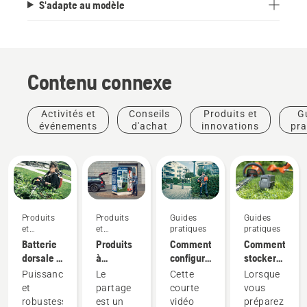
S'adapte au modèle
Contenu connexe
Activités et
Conseils
Produits et
G
événements
d'achat
innovations
pra
Produits
Produits
Guides
Guides
et
et
pratiques
pratiques
innovations
innovations
Batterie
Produits
Comment
Comment
dorsale :
à
configurer
stocker
Une
batterie
et
votre
Puissance
Le
Cette
Lorsque
révolution
à
installer
batterie
et
partage
courte
vous
pour les
partager
correctement
Husqvarna
robustesse,
est un
vidéo
préparez