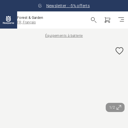
Newsletter : -5% offerts
Forest & Garden
FR, Français
Équipements à batterie
1/2