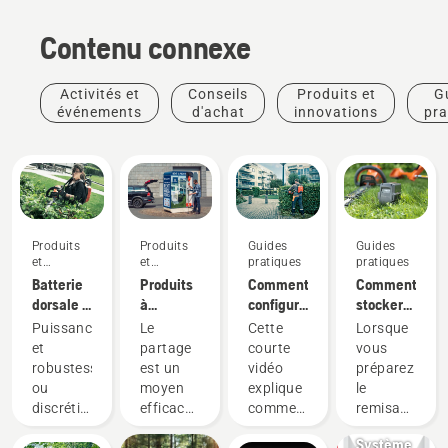
Contenu connexe
Activités et
Conseils
Produits et
G
événements
d'achat
innovations
pra
Produits
Produits
Guides
Guides
et
et
pratiques
pratiques
innovations
innovations
Batterie
Produits
Comment
Comment
dorsale :
à
configurer
stocker
Une
batterie
et
votre
Puissance
Le
Cette
Lorsque
révolution
à
installer
batterie
et
partage
courte
vous
pour les
partager
correctement
Husqvarna
robustesse,
est un
vidéo
préparez
outils
via des
la
pendant
Produits
ou
moyen
explique
le
électriques
cabanes
batterie
l'hiver
et
discrétion
efficace
comment
remisage
portatifs
à outils
dorsale
innovations
et
et
configurer
hivernal
sur
numériques
Système
durabilité ?
responsable
et régler
de vos