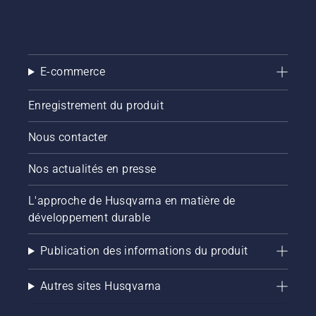
d'appuyer
sur un
bouton
du
coupe-
E-commerce
bordures
à
batterie
Enregistrement du produit
pour
activer
Nous contacter
et
désactiver
Nos actualités en presse
le mode
savE.
L'approche de Husqvarna en matière de
développement durable
Publication des informations du produit
Autres sites Husqvarna