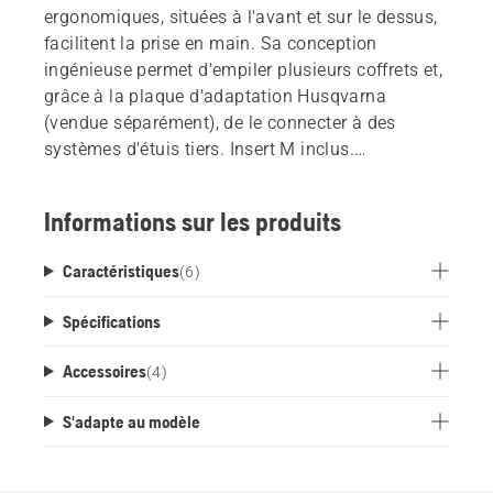
ergonomiques, situées à l'avant et sur le dessus,
facilitent la prise en main. Sa conception
ingénieuse permet d'empiler plusieurs coffrets et,
grâce à la plaque d'adaptation Husqvarna
(vendue séparément), de le connecter à des
systèmes d'étuis tiers. Insert M inclus.
*Batteries Husqvarna 36 V, format M : 40-
B70/40-B140/Bli200/Bli200X/40-B220X
Informations sur les produits
Caractéristiques
(
6
)
Spécifications
Accessoires
(
4
)
S'adapte au modèle