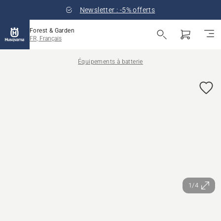
Newsletter : -5% offerts
Forest & Garden
FR, Français
Équipements à batterie
1/4