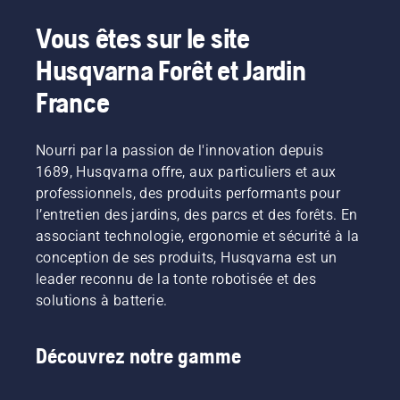
désherbage
Grâce
Svennung,
désormais
la
à plein
aux
responsable
à nos
fatigue
Vous êtes sur le site
régime,
produits
produit
clients
lors de
Husqvarna Forêt et Jardin
tout en
alimentés
pour les
de
l'utilisation,
conservant
par
machines
partager
ce qui
France
le couple
batterie,
portatives
nos
vous
pour
ce
électriques
machines
permet
permettre
problème
et à
à
de
Nourri par la passion de l'innovation depuis
à
est
batterie
batterie
travailler
l'utilisateur
1689, Husqvarna offre, aux particuliers et aux
considérablement
chez
en les
plus
de
réduit.
Husqvarna.
louant
longtemps
professionnels, des produits performants pour
préserver
via des
sans
l’entretien des jardins, des parcs et des forêts. En
la durée
cabanes
interruption.
associant technologie, ergonomie et sécurité à la
de vie de
à outils
conception de ses produits, Husqvarna est un
la
numériques
batterie
leader reconnu de la tonte robotisée et des
appelées
lors de la
« Tools
solutions à batterie.
coupe
for You »
d'herbe
dans de
fine. Il
nombreux
Découvrez notre gamme
vous
pays.
suffit