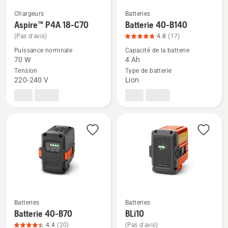
5
5
Chargeurs
Batteries
Voir
Voir
Aspire™ P4A 18-C70
Batterie 40-B140
plus
plus
(Pas d'avis)
4.8
(17)
de
de
Puissance nominale
Capacité de la batterie
détails
détails
70 W
4 Ah
sur
sur
Tension
Type de batterie
220-240 V
Lion
Aspire™
Batterie
P4A
40-
18-
B140,
C70
note
du
produit
4.8
sur
5
Batteries
Batteries
Voir
Voir
Batterie 40-B70
BLi10
plus
plus
4.4
(20)
(Pas d'avis)