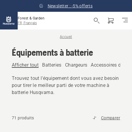
Newsletter : -5% offerts
Forest & Garden
FR, Français
Accueil
Équipements à batterie
Afficher tout
Batteries
Chargeurs
Accessoires de bat
Trouvez tout l'équipement dont vous avez besoin
pour tirer le meilleur parti de votre machine à
batterie Husqvarna.
71 produits
Comparer