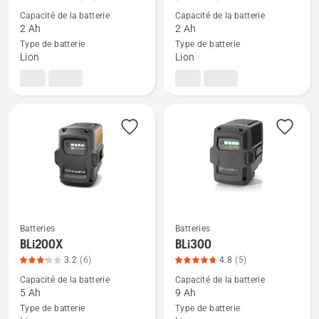
de
de
Capacité de la batterie
Capacité de la batterie
détails
détails
2 Ah
2 Ah
sur
sur
Type de batterie
Type de batterie
Lion
Lion
Batterie
BLi10
40-
B70,
note
du
produit
4.4
sur
5
Batteries
Batteries
Voir
Voir
BLi200X
BLi300
plus
plus
3.2
(6)
4.8
(5)
de
de
Capacité de la batterie
Capacité de la batterie
détails
détails
5 Ah
9 Ah
sur
sur
Type de batterie
Type de batterie