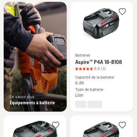
Tous
les
produits
Batteries
Voir
Aspire™ P4A 18-B108
plus
5.0
(3)
de
Capacité de la batterie
détails
6 Ah
sur
Type de batterie
Lion
Aspire™
En savoir plus
Équipements à batterie
P4A
18-
B108,
note
du