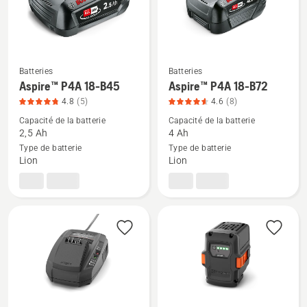
produit
5
sur
5
Batteries
Batteries
Voir
Voir
Aspire™ P4A 18-B45
Aspire™ P4A 18-B72
plus
plus
4.8
(5)
4.6
(8)
de
de
Capacité de la batterie
Capacité de la batterie
détails
détails
2,5 Ah
4 Ah
sur
sur
Type de batterie
Type de batterie
Lion
Lion
Aspire™
Aspire™
P4A
P4A
18-
18-
B45,
B72,
note
note
du
du
produit
produit
4.8
4.6
sur
sur