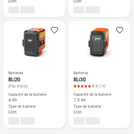
Lion
Lion
BLi200X,
BLi300,
note
note
du
du
produit
produit
3.2
4.8
sur
sur
5
5
Batteries
Batteries
Voir
Voir
BLi20
BLi30
plus
plus
(Pas d'avis)
4.9
(13)
de
de
Capacité de la batterie
Capacité de la batterie
détails
détails
4 Ah
7,5 Ah
sur
sur
Type de batterie
Type de batterie
Lion
Lion
BLi20
BLi30,
note
du