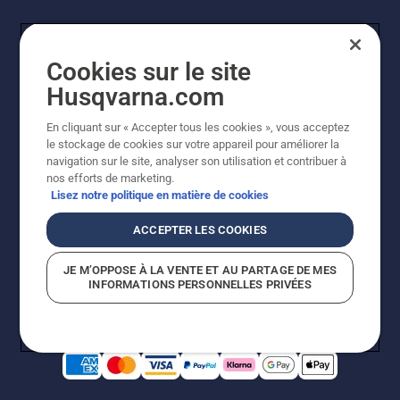
Cookies sur le site
Husqvarna.com
En cliquant sur « Accepter tous les cookies », vous acceptez
le stockage de cookies sur votre appareil pour améliorer la
© Husqvarna AB (publ). Tous droits réservés. Les prix
navigation sur le site, analyser son utilisation et contribuer à
indiqués sont des prix de vente conseillés. Photos non
nos efforts de marketing.
contractuelles. Tous les prix indiqués sont des prix de
Lisez notre politique en matière de cookies
vente recommandés (TVA incluse), sauf si le produit est
disponible pour un achat direct.
ACCEPTER LES COOKIES
Conditions générales de vente
Politique de retour
Mentions légales
Politique relative aux cookies
JE M’OPPOSE À LA VENTE ET AU PARTAGE DE MES
Conditions d'utilisation
Avis de confidentialité
INFORMATIONS PERSONNELLES PRIVÉES
Égalité hommes femmes
Signalement de violations présumées