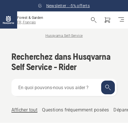
Newsletter : -5% offerts
Forest & Garden
FR, Français
Husqvarna Self-Service
Recherchez dans Husqvarna
Self Service - Rider
En
quoi
pouvons-
nous
vous
Afficher tout
Questions fréquemment posées
Dépan
aider ?