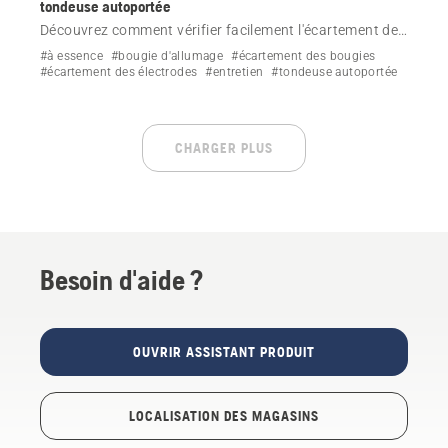
tondeuse autoportée
Découvrez comment vérifier facilement l'écartement des
bougies de votre tondeuse autoportée Husqvarna.
#à essence
#bougie d'allumage
#écartement des bougies
#écartement des électrodes
#entretien
#tondeuse autoportée
CHARGER PLUS
Besoin d'aide ?
OUVRIR ASSISTANT PRODUIT
LOCALISATION DES MAGASINS