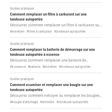
concessionnaire pour obtenir des performances de
Guides pratiques
coupe optimales.
Comment remplacer un filtre à carburant sur une
tondeuse autoportée
Découvrez comment remplacer un filtre à carburant sur
votre tondeuse autoportée Husqvarna.
#entretien
#filtre à carburant
#tondeuse autoportée
Guides pratiques
Comment remplacer la batterie de démarrage sur une
tondeuse autoportée à essence
Découvrez comment remplacer une batterie de
démarrage sur une tondeuse autoportée à essence en
#à essence
#batterie
#entretien
#tondeuse autoportée
quelques étapes simples.
Guides pratiques
Comment examiner et remplacer une bougie sur une
tondeuse autoportée
Découvrez comment nettoyer ou remplacer les bougies
de votre tondeuse autoportée.
#bougie d'allumage
#entretien
#tondeuse autoportée