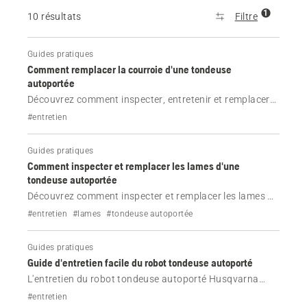
1
10 résultats
Filtre
Guides pratiques
Comment remplacer la courroie d'une tondeuse
autoportée
Découvrez comment inspecter, entretenir et remplacer
la courroie de votre tondeuse autoportée Husqvarna.
#entretien
Des étapes de sécurité simples, des outils
indispensables et des instructions claires pour garantir
Guides pratiques
une tonte efficace.
Comment inspecter et remplacer les lames d'une
tondeuse autoportée
Découvrez comment inspecter et remplacer les lames de
coupe de votre tondeuse autoportée Husqvarna.
#entretien
#lames
#tondeuse autoportée
Guides pratiques
Guide d'entretien facile du robot tondeuse autoporté
L'entretien du robot tondeuse autoporté Husqvarna
devient un jeu d'enfant. Découvrez ce que vous pouvez
#entretien
faire chez vous et quand contacter votre