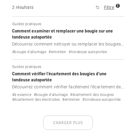
1
2 résultats
Filtre
Guides pratiques
Comment examiner et remplacer une bougie sur une
tondeuse autoportée
Découvrez comment nettoyer ou remplacer les bougies
de votre tondeuse autoportée.
#bougie d'allumage
#entretien
#tondeuse autoportée
Guides pratiques
Comment vérifier l'écartement des bougies d'une
tondeuse autoportée
Découvrez comment vérifier facilement l'écartement des
bougies de votre tondeuse autoportée Husqvarna.
#à essence
#bougie d'allumage
#écartement des bougies
#écartement des électrodes
#entretien
#tondeuse autoportée
CHARGER PLUS