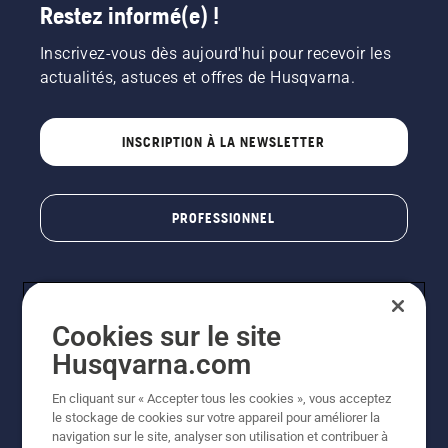
Restez informé(e) !
Inscrivez-vous dès aujourd'hui pour recevoir les
actualités, astuces et offres de Husqvarna.
INSCRIPTION À LA NEWSLETTER
PROFESSIONNEL
Cookies sur le site
Husqvarna.com
En cliquant sur « Accepter tous les cookies », vous acceptez
le stockage de cookies sur votre appareil pour améliorer la
© Husqvarna AB (publ). Tous droits réservés. Les prix
navigation sur le site, analyser son utilisation et contribuer à