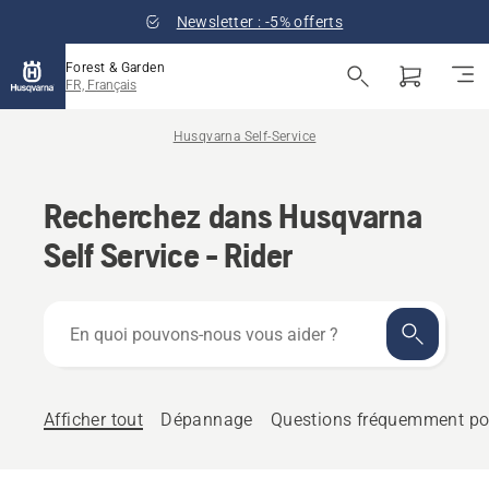
Newsletter : -5% offerts
Forest & Garden
FR, Français
Husqvarna Self-Service
Recherchez dans Husqvarna
Self Service - Rider
En
quoi
pouvons-
nous
vous
Afficher tout
Dépannage
Questions fréquemment p
aider ?