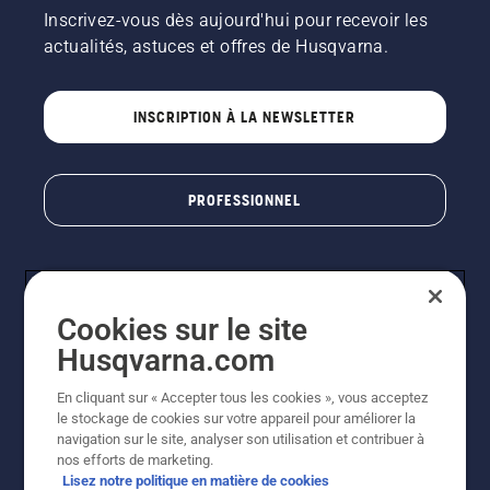
Inscrivez-vous dès aujourd'hui pour recevoir les
actualités, astuces et offres de Husqvarna.
INSCRIPTION À LA NEWSLETTER
PROFESSIONNEL
Cookies sur le site
Husqvarna.com
En cliquant sur « Accepter tous les cookies », vous acceptez
le stockage de cookies sur votre appareil pour améliorer la
© Husqvarna AB (publ). Tous droits réservés. Les prix
navigation sur le site, analyser son utilisation et contribuer à
indiqués sont des prix de vente conseillés. Photos non
nos efforts de marketing.
contractuelles. Tous les prix indiqués sont des prix de
Lisez notre politique en matière de cookies