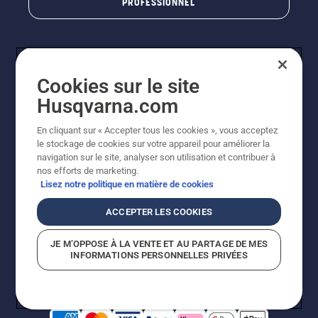
PROFESSIONNEL
Cookies sur le site
Husqvarna.com
En cliquant sur « Accepter tous les cookies », vous acceptez
le stockage de cookies sur votre appareil pour améliorer la
© Husqvarna AB (publ). Tous droits réservés. Les prix
navigation sur le site, analyser son utilisation et contribuer à
indiqués sont des prix de vente conseillés. Photos non
nos efforts de marketing.
contractuelles. Tous les prix indiqués sont des prix de
Lisez notre politique en matière de cookies
vente recommandés (TVA incluse), sauf si le produit est
disponible pour un achat direct.
ACCEPTER LES COOKIES
Conditions générales de vente
Politique de retour
Mentions légales
Politique relative aux cookies
JE M’OPPOSE À LA VENTE ET AU PARTAGE DE MES
Conditions d'utilisation
Avis de confidentialité
INFORMATIONS PERSONNELLES PRIVÉES
Égalité hommes femmes
Signalement de violations présumées