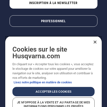
INSCRIPTION À LA NEWSLETTER
PROFESSIONNEL
Cookies sur le site
Husqvarna.com
En cliquant sur « Accepter tous les cookies », vous acceptez
le stockage de cookies sur votre appareil pour améliorer la
© Husqvarna AB (publ). Tous droits réservés. Les prix
navigation sur le site, analyser son utilisation et contribuer à
indiqués sont des prix de vente conseillés. Photos non
nos efforts de marketing.
contractuelles. Tous les prix indiqués sont des prix de
Lisez notre politique en matière de cookies
vente recommandés (TVA incluse), sauf si le produit est
disponible pour un achat direct.
ACCEPTER LES COOKIES
Conditions générales de vente
Politique de retour
Mentions légales
Politique relative aux cookies
JE M’OPPOSE À LA VENTE ET AU PARTAGE DE MES
Conditions d'utilisation
Avis de confidentialité
INFORMATIONS PERSONNELLES PRIVÉES
Égalité hommes femmes
Signalement de violations présumées