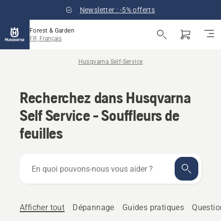
Newsletter : -5% offerts
Forest & Garden
FR, Français
Husqvarna Self-Service
Recherchez dans Husqvarna
Self Service - Souffleurs de
feuilles
En
quoi
pouvons-
nous
vous
Afficher tout
Dépannage
Guides pratiques
Questio
aider ?