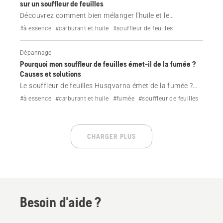
sur un souffleur de feuilles
Découvrez comment bien mélanger l'huile et le
carburant pour moteur deux temps sur un souffleur de
#à essence
#carburant et huile
#souffleur de feuilles
feuilles.
Dépannage
Pourquoi mon souffleur de feuilles émet-il de la fumée ?
Causes et solutions
Le souffleur de feuilles Husqvarna émet de la fumée ?
Identifiez la couleur de la fumée et résolvez rapidement
#à essence
#carburant et huile
#fumée
#souffleur de feuilles
le problème en suivant des étapes simples pour les
problèmes liés au mélange de carburant, au filtre à air et
au moteur.
CHARGER PLUS
Besoin d'aide ?