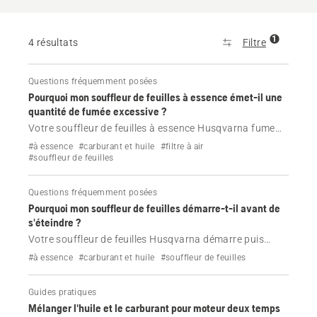
1
4 résultats
Filtre
Questions fréquemment posées
Pourquoi mon souffleur de feuilles à essence émet-il une
quantité de fumée excessive ?
Votre souffleur de feuilles à essence Husqvarna fume
excessivement ? Découvrez les causes les plus
#à essence
#carburant et huile
#filtre à air
courantes, notamment un mauvais mélange de
#souffleur de feuilles
carburant ou un filtre à air sale, et corrigez rapidement
le problème.
Questions fréquemment posées
Pourquoi mon souffleur de feuilles démarre-t-il avant de
s'éteindre ?
Votre souffleur de feuilles Husqvarna démarre puis
s'éteint ? Découvrez les causes les plus fréquentes et
#à essence
#carburant et huile
#souffleur de feuilles
corrigez-les rapidement à l'aide de quelques étapes
simples pour résoudre les problèmes liés au carburant,
Guides pratiques
au filtre à air et au starter.
Mélanger l'huile et le carburant pour moteur deux temps