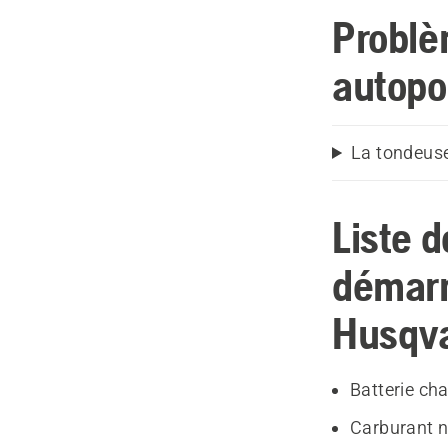
Problè
autopo
La tondeuse
Liste d
démarr
Husqv
Batterie ch
Carburant n