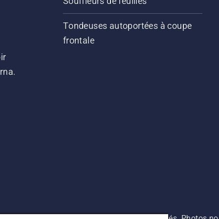
Souffleurs de feuilles
Tondeuses autoportées à coupe
frontale
ir
arna.
es prix indiqués sont des prix de vente conseillés. Photos no