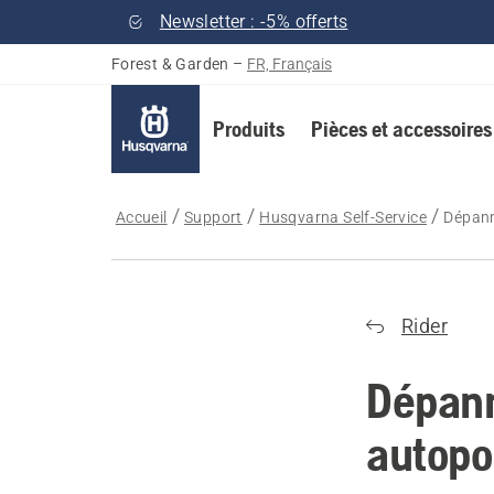
Newsletter : -5% offerts
Forest & Garden
–
FR, Français
Produits
Pièces et accessoires
Accueil
Support
Husqvarna Self-Service
Dépann
Rider
Dépann
autopo