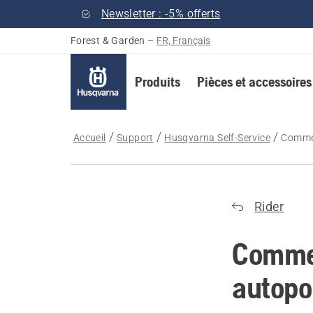
Newsletter : -5% offerts
Forest & Garden
–
FR, Français
Produits
Pièces et accessoires
Accueil
Support
Husqvarna Self-Service
Commen
Rider
Commen
autopo