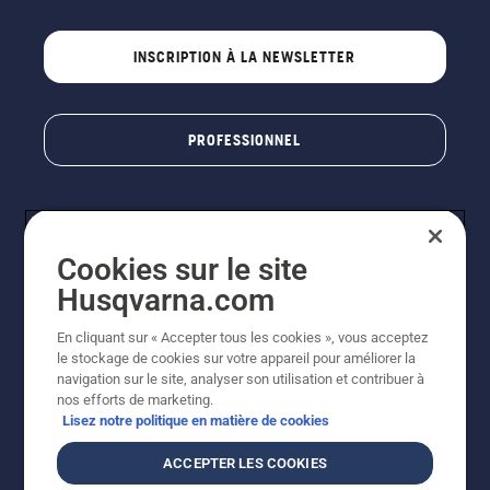
INSCRIPTION À LA NEWSLETTER
PROFESSIONNEL
Cookies sur le site
Husqvarna.com
En cliquant sur « Accepter tous les cookies », vous acceptez
le stockage de cookies sur votre appareil pour améliorer la
© Husqvarna AB (publ). Tous droits réservés. Les prix
navigation sur le site, analyser son utilisation et contribuer à
indiqués sont des prix de vente conseillés. Photos non
nos efforts de marketing.
contractuelles. Tous les prix indiqués sont des prix de
Lisez notre politique en matière de cookies
vente recommandés (TVA incluse), sauf si le produit est
disponible pour un achat direct.
ACCEPTER LES COOKIES
Conditions générales de vente
Politique de retour