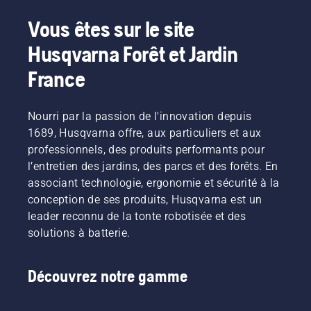
vous et
gagner
développées
pour
Vous êtes sur le site
pour la
du
nous, le
maintenance
moment
Husqvarna Forêt et Jardin
temps
et
idéal de
et de
l'entretien
France
nous
l'argent,
des
rencontrer
tout en
parcours
et
de golf.
réduisant
Nourri par la passion de l'innovation depuis
échanger,
Elle aide
et
également
1689, Husqvarna offre, aux particuliers et aux
les
surtout
les
professionnels, des produits performants pour
greenkeepers
pour
vibrations
l’entretien des jardins, des parcs et des forêts. En
et les
vous de
de
gestionnaires
associant technologie, ergonomie et sécurité à la
tester et
de
manière
conception de ses produits, Husqvarna est un
voir nos
parcours
produits
drastique.
leader reconnu de la tonte robotisée et des
à
!
solutions à batterie.
découvrir
les
solutions
Découvrez notre gamme
de tonte
existantes
et à