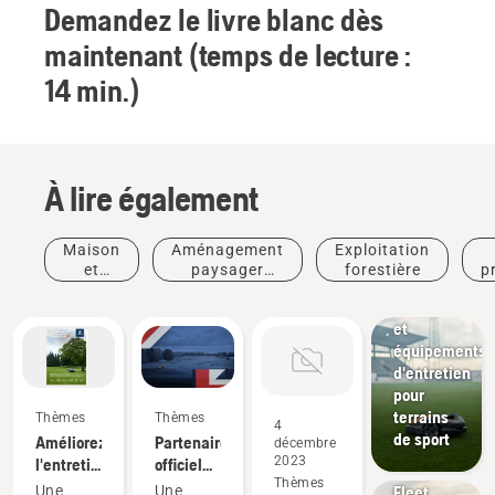
Demandez le livre blanc dès
maintenant (temps de lecture :
14 min.)
À lire également
Clubs
Maison
Aménagement
Exploitation
sportifs
et
paysager
forestière
p
Solutions
jardin
commercial
de tonte
et
équipements
d'entretien
pour
Produits
terrains
Thèmes
Thèmes
4
et
de sport
Améliorez
Partenaire
décembre
innovations
2023
l'entretien
officiel
Husqvarna
Thèmes
des
du
Fleet
Une
Une