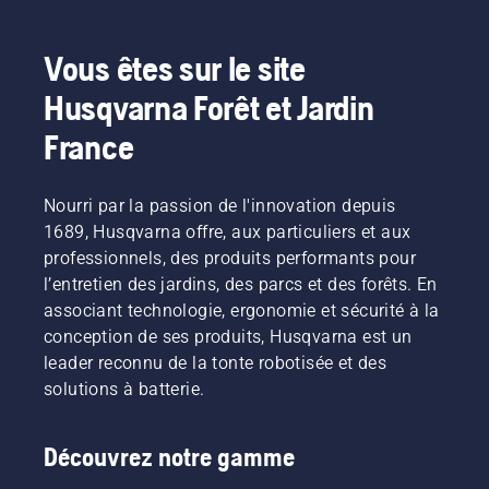
aux
produits
alimentés
Vous êtes sur le site
par
batterie,
Husqvarna Forêt et Jardin
ce
problème
France
est
considérablement
réduit.
Nourri par la passion de l'innovation depuis
1689, Husqvarna offre, aux particuliers et aux
professionnels, des produits performants pour
l’entretien des jardins, des parcs et des forêts. En
associant technologie, ergonomie et sécurité à la
conception de ses produits, Husqvarna est un
leader reconnu de la tonte robotisée et des
solutions à batterie.
Découvrez notre gamme