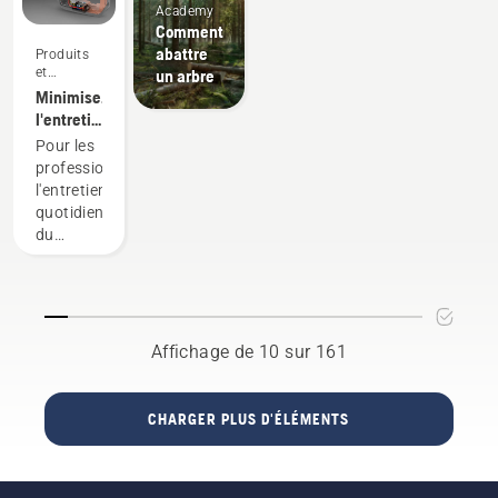
intendants
Academy
Comment
abattre
Produits
et
un arbre
innovations
Minimisez
l'entretien
grâce
Pour les
aux
professionnels,
outils à
l'entretien
batterie
quotidien
du
moteur
est l'une
de ces
tâches
chronophages
Affichage de 10 sur 161
qui
peuvent
perturber
CHARGER PLUS D'ÉLÉMENTS
leur
travail.
Grâce